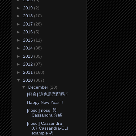
►
2019
(2)
►
2018
(10)
►
2017
(28)
►
2016
(5)
►
2015
(11)
►
2014
(38)
►
2013
(35)
►
2012
(97)
►
2011
(168)
▼
2010
(307)
▼
December
(28)
[好奇] 這也是業配嗎 ?
Happy New Year !!
[nosql] nosql 與
Cassandra 介紹
[nosql] Cassandra
0.7 Cassandra-CLI
example @