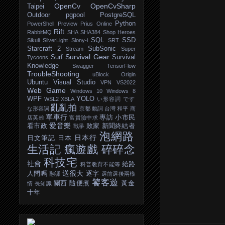
OpenCv
OpenCvSharp
Taipei
Outdoor
pgpool
PostgreSQL
Python
PowerShell
Preview
Prius Online
Rift
RabbitMQ
SHA
SHA384
Shop Heroes
SQL
SSD
Sikuli
SilverLight
Slony-i
SRT
Starcraft 2
SubSonic
Stream
Super
Survival Gear
Surf
Survival
Tycoons
Knowledge
Swagger
TensorFlow
TroubleShooting
uBlock Origin
Ubuntu
Visual Studio
VPN
VS2022
Web Game
Windows 10
Windows 8
WPF
YOLO
WSL2
XBLA
い形容詞
です
亂亂拍
な形容詞
京都
動詞
台灣
和平
商
單車行
專訪
小市民
店英雄
富貴險中求
愛音樂
看市政
敗家
新聞終結者
戰爭
泡網路
日本行
日文筆記
日本
生活記
瘋遊戲
碎碎念
科技宅
社會
給路
科普教育不能等
送很大
人問嗎
逐字
翻譯
選前選後兩樣
饕客遊
關西
隨便煮
黃金
情
長知識
十年