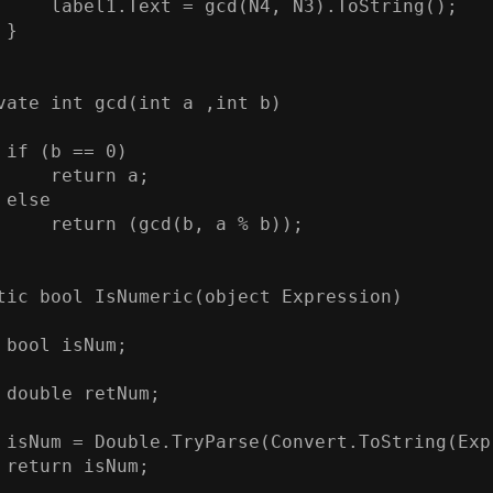
     label1.Text = gcd(N4, N3).ToString();

}

vate int gcd(int a ,int b)

 if (b == 0)

     return a;

else

     return (gcd(b, a % b));

tic bool IsNumeric(object Expression)

 bool isNum;

 double retNum;

 isNum = Double.TryParse(Convert.ToString(Exp
 return isNum;
