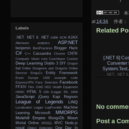
本
at
14:34
作者：
Labels
Related Po
.NET
.NET 6
.NET core
AJAX
ACM
ASP.NET
Alienware
analytics
benjemin
Blogger Hack
BestPractices
C#
Cassandra
CNTK
C++
Chrome
[.NET 6] Cu
Computer Vision
core
Couchbase
Custom
Deep Learning
Converter 
Diablo 3
DIY
Dragon
System.Text
Ball Online
Dungeons and Dragons Online
Entity Framework
Electron
EmguCv
.NET, .NET 6
Enum
Europe 1400
example code
Facebook
ExpressVPN
Face Detection
FFXIV
Flex
GW2
HD2
Health Equipment
HTML 5
HMAC
i18n
ILogger
IRL
JAVA
JavaScript
jQuery
Kapi Regnum
League of Legends
LINQ
No commen
Machine
Localization
Logger
LogProvider
MMORPG
Learning
Microsoft
Molehill Empire
Moon
MongoDb
Post a Co
Mortal Online
MVC
Node.js
MSSQL
nosql
One Day In
Object Detection