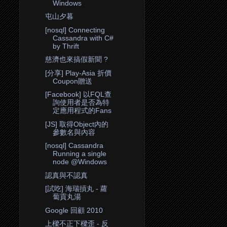
Windows
屯山夕暮
[nosql] Connecting
Cassandra with C#
by Thrift
慈濟也來搞假新聞 ?
[分享] Play-Asia 折價
Coupon贈送
[Facebook] 以FQL查
詢使用者是否為特
定應用程式的Fans
[JS] 取得Object內的
參數名與內容
[nosql] Cassandra
Running a single
node @Windows
認真與不認真
[試吃] 海瑞摃丸 - 蘿
蔔貢丸湯
Google 回顧 2010
上樑不正下樑歪 - 反