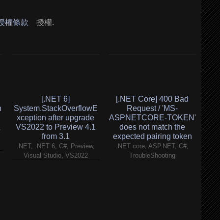
 授權條款
授權.
[.NET 6]
[.NET Core] 400 Bad
h
System.StackOverflowE
Request / 'MS-
xception after upgrade
ASPNETCORE-TOKEN'
VS2022 to Preview 4.1
does not match the
,
from 3.1
expected pairing token
.NET, .NET 6, C#, Preview,
.NET core, ASP.NET, C#,
Visual Studio, VS2022
TroubleShooting