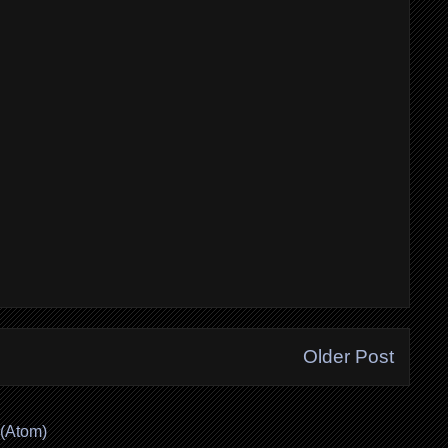
Older Post
(Atom)