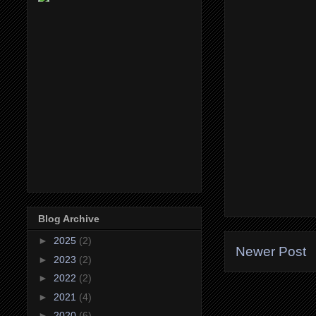
Blog Archive
►
2025
(2)
Newer Post
►
2023
(2)
►
2022
(2)
►
2021
(4)
►
2020
(6)