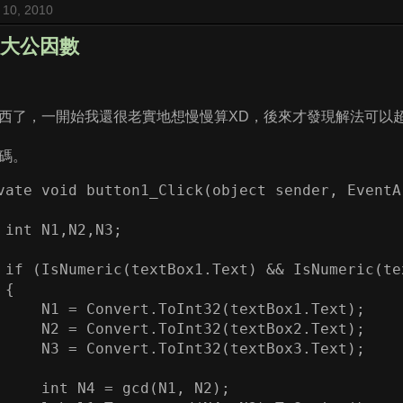
 10, 2010
數最大公因數
西了，一開始我還很老實地想慢慢算XD，後來才發現解法可以
碼。
vate void button1_Click(object sender, EventAr
 int N1,N2,N3;

 if (IsNumeric(textBox1.Text) && IsNumeric(te
{

     N1 = Convert.ToInt32(textBox1.Text);

     N2 = Convert.ToInt32(textBox2.Text);

     N3 = Convert.ToInt32(textBox3.Text);

     int N4 = gcd(N1, N2);
