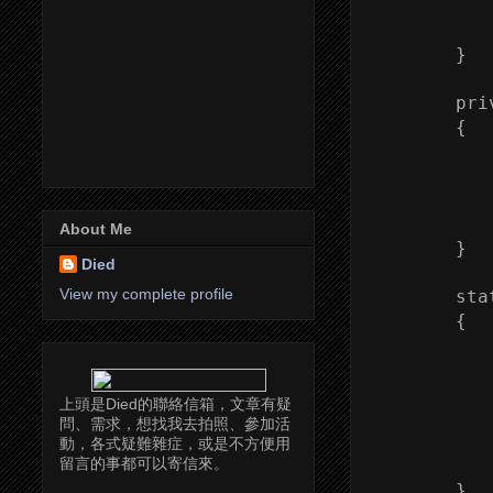
           
            
        }

        pri
        {

           
           
            
           
About Me
        }

Died
View my complete profile
        sta
        {

           
           
上頭是Died的聯絡信箱，文章有疑
問、需求，想找我去拍照、參加活
           
動，各式疑難雜症，或是不方便用
留言的事都可以寄信來。
           