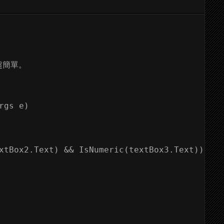
超簡單。
gs e)

xtBox2.Text) && IsNumeric(textBox3.Text))
