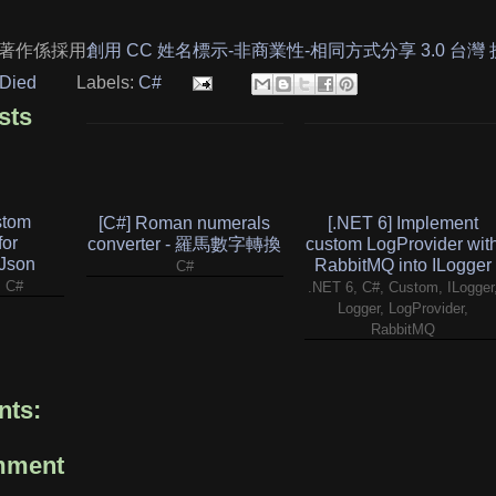
著作係採用
創用 CC 姓名標示-非商業性-相同方式分享 3.0 台灣
Died
Labels:
C#
sts
stom
[C#] Roman numerals
[.NET 6] Implement
for
converter - 羅馬數字轉換
custom LogProvider wit
.Json
RabbitMQ into ILogger
C#
, C#
.NET 6, C#, Custom, ILogger
Logger, LogProvider,
RabbitMQ
ts:
mment