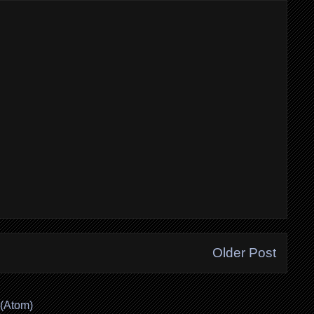
Older Post
(Atom)