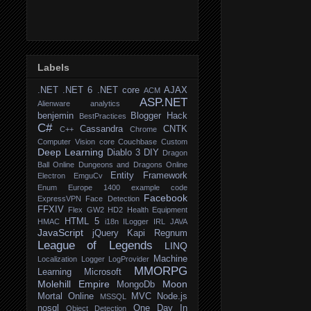
Labels
.NET
.NET 6
.NET core
AJAX
ACM
ASP.NET
Alienware
analytics
benjemin
Blogger Hack
BestPractices
C#
Cassandra
CNTK
C++
Chrome
Computer Vision
core
Couchbase
Custom
Deep Learning
Diablo 3
DIY
Dragon
Ball Online
Dungeons and Dragons Online
Entity Framework
Electron
EmguCv
Enum
Europe 1400
example code
Facebook
ExpressVPN
Face Detection
FFXIV
Flex
GW2
HD2
Health Equipment
HTML 5
HMAC
i18n
ILogger
IRL
JAVA
JavaScript
jQuery
Kapi Regnum
League of Legends
LINQ
Machine
Localization
Logger
LogProvider
MMORPG
Learning
Microsoft
Molehill Empire
Moon
MongoDb
Mortal Online
MVC
Node.js
MSSQL
nosql
One Day In
Object Detection