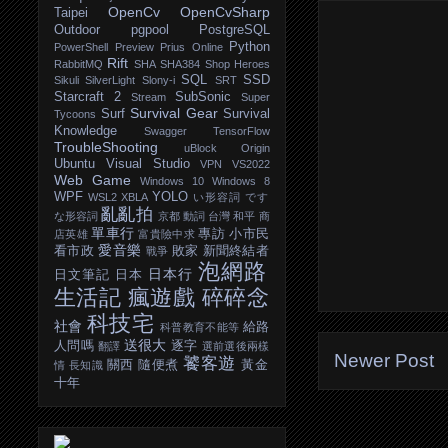
OpenCv
OpenCvSharp
Taipei
Outdoor
pgpool
PostgreSQL
Python
PowerShell
Preview
Prius Online
Rift
RabbitMQ
SHA
SHA384
Shop Heroes
SQL
SSD
Sikuli
SilverLight
Slony-i
SRT
Starcraft 2
SubSonic
Stream
Super
Survival Gear
Surf
Survival
Tycoons
Knowledge
Swagger
TensorFlow
TroubleShooting
uBlock Origin
Ubuntu
Visual Studio
VPN
VS2022
Web Game
Windows 10
Windows 8
WPF
YOLO
WSL2
XBLA
い形容詞
です
亂亂拍
な形容詞
京都
動詞
台灣
和平
商
單車行
專訪
小市民
店英雄
富貴險中求
愛音樂
看市政
敗家
新聞終結者
戰爭
泡網路
日本行
日文筆記
日本
生活記
瘋遊戲
碎碎念
科技宅
社會
給路
科普教育不能等
送很大
人問嗎
逐字
翻譯
選前選後兩樣
Newer Post
饕客遊
關西
隨便煮
黃金
情
長知識
十年