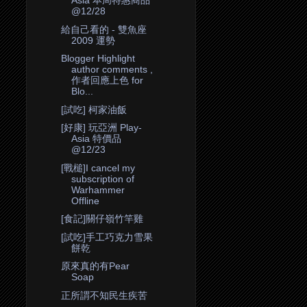
Asia 本周特惠商品
@12/28
給自己看的 - 雙魚座
2009 運勢
Blogger Highlight
author comments ,
作者回應上色 for
Blo...
[試吃] 柯家油飯
[好康] 玩亞洲 Play-
Asia 特價品
@12/23
[戰槌]I cancel my
subscription of
Warhammer
Offline
[食記]關仔嶺竹竿雞
[試吃]手工巧克力雪果
餅乾
原來真的有Pear
Soap
正所謂不知民生疾苦