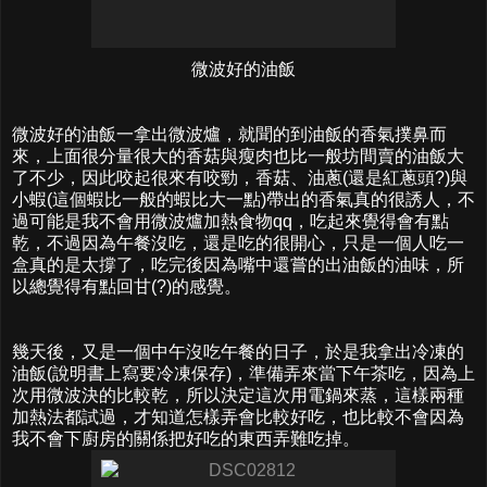
微波好的油飯
微波好的油飯一拿出微波爐，就聞的到油飯的香氣撲鼻而
來，上面很分量很大的香菇與瘦肉也比一般坊間賣的油飯大
了不少，因此咬起很來有咬勁，香菇、油蔥(還是紅蔥頭?)與
小蝦(這個蝦比一般的蝦比大一點)帶出的香氣真的很誘人，不
過可能是我不會用微波爐加熱食物qq，吃起來覺得會有點
乾，不過因為午餐沒吃，還是吃的很開心，只是一個人吃一
盒真的是太撐了，吃完後因為嘴中還嘗的出油飯的油味，所
以總覺得有點回甘(?)的感覺。
幾天後，又是一個中午沒吃午餐的日子，於是我拿出冷凍的
油飯(說明書上寫要冷凍保存)，準備弄來當下午茶吃，因為上
次用微波決的比較乾，所以決定這次用電鍋來蒸，這樣兩種
加熱法都試過，才知道怎樣弄會比較好吃，也比較不會因為
我不會下廚房的關係把好吃的東西弄難吃掉。