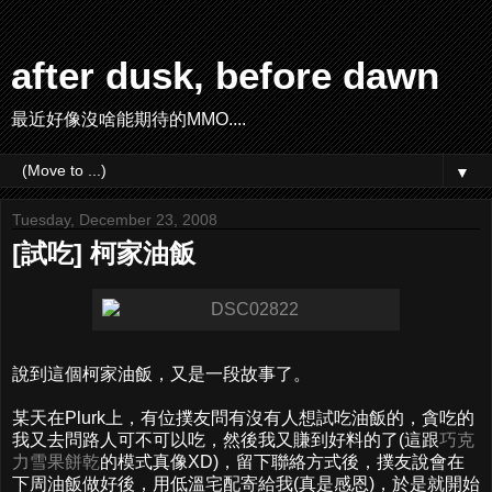
after dusk, before dawn
最近好像沒啥能期待的MMO....
▼
Tuesday, December 23, 2008
[試吃] 柯家油飯
說到這個柯家油飯，又是一段故事了。
某天在Plurk上，有位撲友問有沒有人想試吃油飯的，貪吃的
我又去問路人可不可以吃，然後我又賺到好料的了(這跟
巧克
力雪果餅乾
的模式真像XD)，留下聯絡方式後，撲友說會在
下周油飯做好後，用低溫宅配寄給我(真是感恩)，於是就開始