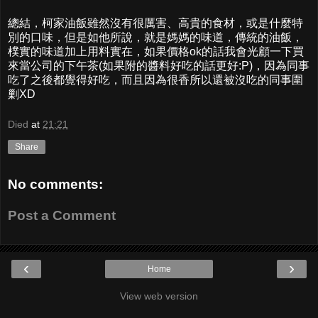
總結，柯家油飯雖然沒有很厲害、高貴的食材，或是什麼特
別的口味，但是如他所說，就是媽媽的味道，傳統的油飯，
樸實的味道加上用料實在，如果價格ok的話我會光顧一下買
來當公司的下午茶(如果附的醬料好吃的話更好:P)，因為同事
吃了之後都覺得好吃，而且因為很香所以還被沒吃的同事圍
剿XD
Died
at
21:21
Share
No comments:
Post a Comment
‹
›
Home
View web version