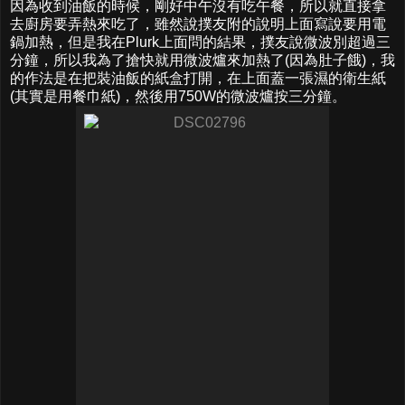
因為收到油飯的時候，剛好中午沒有吃午餐，所以就直接拿
去廚房要弄熱來吃了，雖然說撲友附的說明上面寫說要用電
鍋加熱，但是我在Plurk上面問的結果，撲友說微波別超過三
分鐘，所以我為了搶快就用微波爐來加熱了(因為肚子餓)，我
的作法是在把裝油飯的紙盒打開，在上面蓋一張濕的衛生紙
(其實是用餐巾紙)，然後用750W的微波爐按三分鐘。