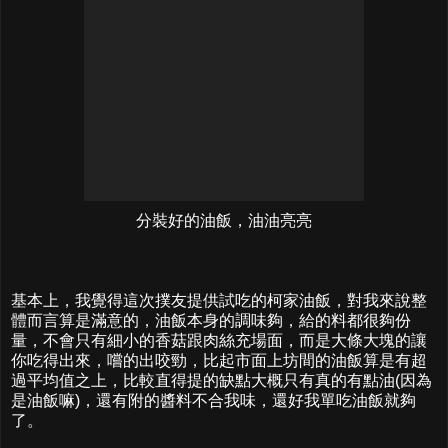
分裝好的油飯，油油亮亮
基本上，我覺得這次撲友提供試吃的柯家油飯，對我來說整
體而言算是滿意的，油飯本身的調味夠，給的料都很夠份
量，不會只有細小的香菇跟肉絲充場面，而是大條大塊的讓
你吃得出來，嚐的出咬勁，比起市面上坊間的油飯算是有超
過平均值之上，比較直得提的缺點大概只有真的有點油(因為
是油飯嘛)，還有附的醬料不合我味，還好我單吃油飯就夠
了。