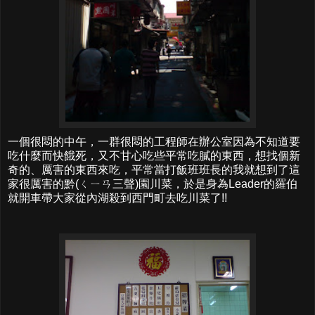
一個很悶的中午，一群很悶的工程師在辦公室因為不知道要
吃什麼而快餓死，又不甘心吃些平常吃膩的東西，想找個新
奇的、厲害的東西來吃，平常當打飯班班長的我就想到了這
家很厲害的黔(ㄑㄧㄢ三聲)園川菜，於是身為Leader的羅伯
就開車帶大家從內湖殺到西門町去吃川菜了!!