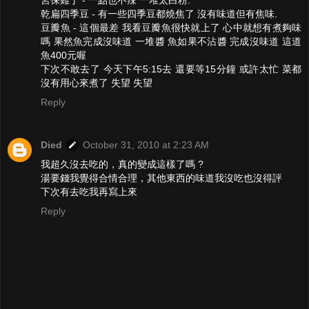
乾扁四季豆 - 有一些四季豆都燒焦了 沒有味道但有焦味.
豆瓣魚 - 這個最差 我看豆瓣魚很快就上了 心中就想有煮夠味
嗎 果然魚完成沒味道 一堆醬 魚如果不沾醬 完成沒味道 這道
魚400元喔
下次不敢去了 今天下午5:15去 還要等15分鐘 或許太忙 菜都
沒有用心來煮了 失望 失望
Reply
Died
October 31, 2010 at 2:23 AM
我超久沒去吃的，真的變成這樣了嗎 ?
湯要錢我覺得合情合理，其他東西的味道我沒吃也沒得評
下次有去吃我再寫上來
Reply