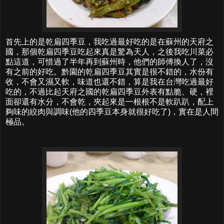
首先上的是乾扁四季豆，我吃過最好吃的是在蘇州的天府之
國，那個乾扁四季豆吃起來真是驚為天人，之後我吃川菜必
點這道，可惜過了半年再到蘇州時，他們的師傅換人了，沒
有之前的好吃。黔園的乾扁四季豆其實是很不錯的，水份有
收，不會又濕又軟，味道也還不錯，算是我在台灣吃過最好
吃的，不過比起天府之國的乾扁四季豆外表有點脆、硬，裡
面卻還有水分，不會乾，夾起來是一根根不是軟趴趴，配上
夠味的絞肉與調味(他的四季豆本身就很好吃了)，實在是人間
極品。