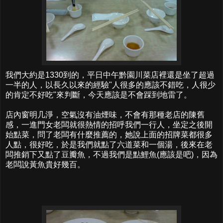
我們大約是1330到的，平日中午黔園川菜店裡還是坐了超過
一半的人，以長久以來的經驗"人很多的應該不錯吃，人很少
的肯定不好吃"來判斷，今天應該是不會踩到地雷了。
店內窗明几淨，空氣沒有油煙味，不會有那種老店的陳舊
感，一進門女老闆就很熱情的招呼我們一行人，坐定之後開
始點菜，問了老闆有什麼推薦的，她說上面的招牌菜都很多
人點，很好吃，於是我們就點了六道菜和一個湯，後來在老
闆推銷下又點了豆瓣魚，不過我們是點鯉魚(應該是吧)，因為
老闆說黃魚貴好幾百。