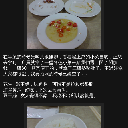
在等菜的時候光喝茶很無聊，看看牆上寫的小菜自取，正想
去拿時，店員就拿了一盤各色小菜來給我們選，問了問價
錢，一盤30，算蠻便宜的，就拿了三盤墊墊肚子。不過好像
大家都很餓，我要拍照的時候已經空了 -_-
花生 : 還不錯，味道夠，可惜不是粒粒都很脆。
涼拌黃瓜 : 好吃，下次去會再叫。
豆干絲 : 友人覺得不錯，我吃不出所以然就是。