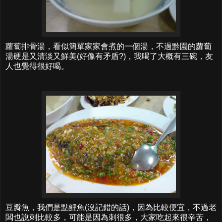
蘿蔔排骨湯，看似簡單家家會煮的一個湯，不過黔園的蘿蔔
湯硬是又清淡又鮮美(好像有矛盾?)，我喝了大概有三碗，友
人也覺得很好喝。
豆瓣魚，我們是點鯉魚(沒記錯的話)，因為比較便宜，不過老
闆也說刺比較多，可能是因為刺很多，大家吃起來很辛苦，