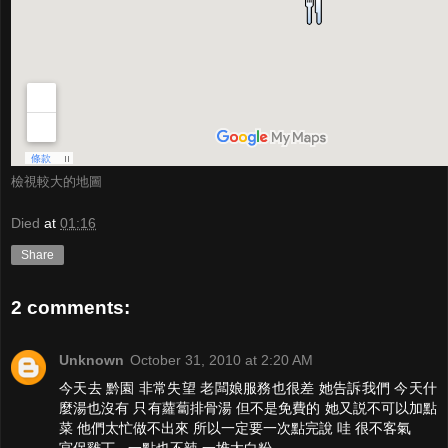
檢視較大的地圖
Died
at
01:16
Share
2 comments:
Unknown
October 31, 2010 at 2:20 AM
今天去 黔園 非常失望 老闆娘服務也很差 她告訴我們 今天什
麼湯也沒有 只有蘿蔔排骨湯 但不是免費的 她又説不可以加點
菜 他們太忙做不出來 所以一定要一次點完說 哇 很不客氣
宮保雞丁 - 一點也不辣 一堆太白粉.