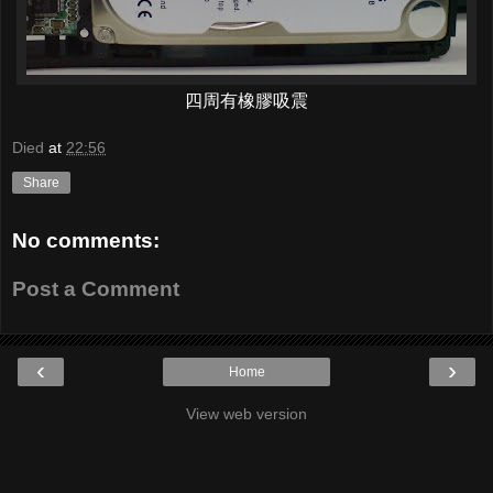
四周有橡膠吸震
Died
at
22:56
Share
No comments:
Post a Comment
‹
›
Home
View web version