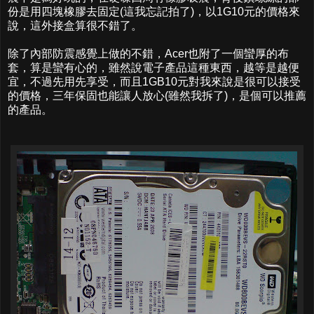
份是用四塊橡膠去固定(這我忘記拍了)，以1G10元的價格來
說，這外接盒算很不錯了。
除了內部防震感覺上做的不錯，Acer也附了一個蠻厚的布
套，算是蠻有心的，雖然說電子產品這種東西，越等是越便
宜，不過先用先享受，而且1GB10元對我來說是很可以接受
的價格，三年保固也能讓人放心(雖然我拆了)，是個可以推薦
的產品。