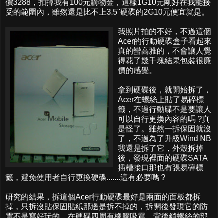
價3288，扣掉我有100元購物金，這樣1G10元剛好在我能接
受的範圍內，雖然還是比不上3.5"硬碟的2G10元便宜就是。
我照片拍的不好，不過這個
Acer的行動硬碟盒子看起來
真的蠻高雅的，不會讓人覺
得花了幾千塊結果包裝很廉
價的感覺。
拿到硬碟後，就開始拆了，
Acer在螺絲上貼了易碎標
籤，不過行動碟不是要讓人
可以自行更換內容的嗎 ?真
是怪了。雖然一拆保固就沒
了，不過為了升級Wind NB
我還是拆了它，外殼拆掉
後，發現裡面的硬碟SATA
插槽接口那也有張易碎標
籤，避免使用者自行更換硬碟.......這有必要嗎 ?
研究的結果，拆這個Acer行動硬碟最好是兩面的面板都拆
掉，只拆沒貼保固貼紙那邊是拆不掉的，拆開後發現它的防
震不是寫好玩的，在硬碟四周有橡膠吸震，背後鎖螺絲的部