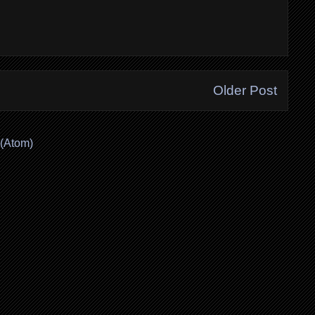
Older Post
(Atom)