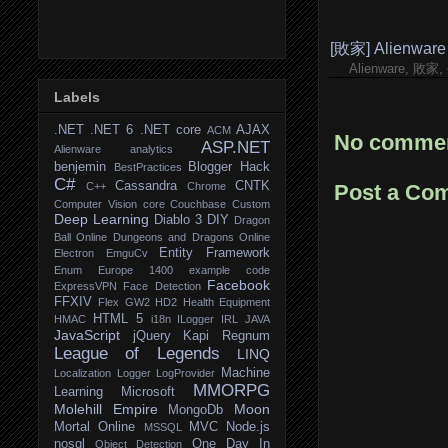
[敗家] Alienware
Alienware, 敗
Labels
.NET
.NET 6
.NET core
AJAX
ACM
No commen
ASP.NET
Alienware
analytics
benjemin
Blogger Hack
BestPractices
C#
Cassandra
CNTK
C++
Chrome
Post a Co
Computer Vision
core
Couchbase
Custom
Deep Learning
Diablo 3
DIY
Dragon
Ball Online
Dungeons and Dragons Online
Entity Framework
Electron
EmguCv
Enum
Europe 1400
example code
Facebook
ExpressVPN
Face Detection
FFXIV
Flex
GW2
HD2
Health Equipment
HTML 5
HMAC
i18n
ILogger
IRL
JAVA
JavaScript
jQuery
Kapi Regnum
League of Legends
LINQ
Machine
Localization
Logger
LogProvider
MMORPG
Learning
Microsoft
Molehill Empire
Moon
MongoDb
Mortal Online
MVC
Node.js
MSSQL
nosql
One Day In
Object Detection