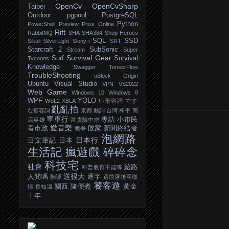
OpenCv
OpenCvSharp
Taipei
Outdoor
pgpool
PostgreSQL
Python
PowerShell
Preview
Prius Online
Rift
RabbitMQ
SHA
SHA384
Shop Heroes
SQL
SSD
Sikuli
SilverLight
Slony-i
SRT
Starcraft 2
SubSonic
Stream
Super
Survival Gear
Surf
Survival
Tycoons
Knowledge
Swagger
TensorFlow
TroubleShooting
uBlock Origin
Ubuntu
Visual Studio
VPN
VS2022
Web Game
Windows 10
Windows 8
WPF
YOLO
WSL2
XBLA
い形容詞
です
亂亂拍
な形容詞
京都
動詞
台灣
和平
商
單車行
專訪
小市民
店英雄
富貴險中求
愛音樂
看市政
敗家
新聞終結者
戰爭
泡網路
日本行
日文筆記
日本
生活記
瘋遊戲
碎碎念
科技宅
社會
給路
科普教育不能等
送很大
人問嗎
逐字
翻譯
選前選後兩樣
饕客遊
關西
隨便煮
黃金
情
長知識
十年