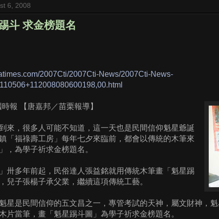
t 6, 2008
踢斗 求金榜題名
inatimes.com/2007Cti/2007Cti-News/2007Cti-News-
,110506+112008080600198,00.html
6 中國時報 【唐嘉邦／苗栗報導】
到來，很多人可能不知道，這一天也是民間信仰魁星爺誕
鎮「福祿壽工房」每年七夕來臨前，都會以傳統的木筆來
」，為學子祈求金榜題名。
」卅多年前起，民俗達人張益銘就用傳統木筆畫「魁星踢
，兒子張楊子承父業，繼續這項傳統工藝。
魁星是民間信仰的五文昌之一，專管考試的天神，屬文財神，魁
木片當筆，畫「魁星踢斗圖」為學子祈求金榜題名。