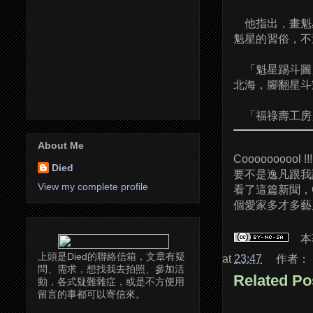
他指出，畫魁
魁星的習俗，不
「魁星踢斗圖
北海，腳翻星斗
「福祿壽工房
About Me
Coooooooool !!!!
Died
要不是逸凡跟我
View my complete profile
看了這篇新聞，
個愛家多才多藝又
本
上頭是Died的聯絡信箱，文章有疑
at
23:47
作者：
問、需求，想找我去拍照、參加活
Related Po
動，各式疑難雜症，或是不方便用
留言的事都可以寄信來。