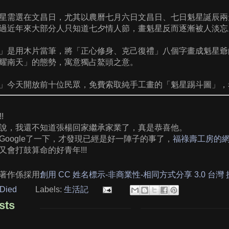
星需選在文昌日，尤其以農曆七月六日文昌日、七日魁星誕辰兩
過近年來大部分人只知道七夕情人節，畫魁星反而逐漸被人淡忘
」是用木片當筆，將「正心修身、克己復禮」八個字畫成魁星爺
耀南天」的態勢，寓意獨占鰲頭之意。
」今天開放前十位民眾，免費索取純手工畫的「魁星踢斗圖」，
!
說，我還不知道張楊回家繼承家業了，真是恭喜他。
Google了一下，才發現已經是好一陣子的事了，
福祿壽工房的
會打鼓算命的好青年!!!
著作係採用
創用 CC 姓名標示-非商業性-相同方式分享 3.0 台灣
Died
Labels:
生活記
sts