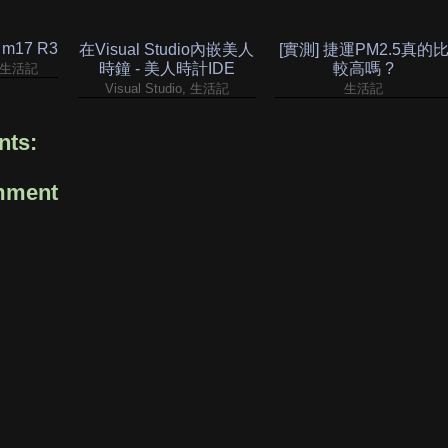
 m17 R3
在Visual Studio內嵌美人
[實測] 捷運PM2.5真的
時鐘 - 美人時計IDE
較高嗎 ?
家, 生活記
Visual Studio, 生活記
生活記
ts:
mment