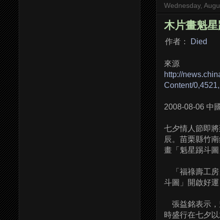
Wednesday, Augus
木片畫魁星
作者：
Died
來源
http://news.ch
Content/0,4521
2008-08-0
七夕情人節即將
辰。苗栗縣竹南
畫「魁星踢斗圖
「福祿壽工房
斗圖」開啟好運
張益銘表示，
時盛行在七夕以