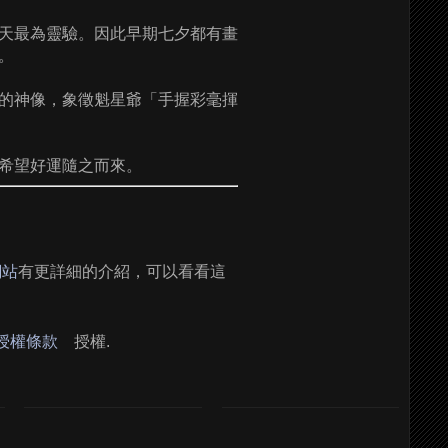
天最為靈驗。因此早期七夕都有畫
。
的神像，象徵魁星爺「手握彩毫揮
希望好運隨之而來。
網站
有更詳細的介紹，可以看看這
 授權條款
授權.