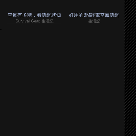
比
空氣有多糟，看濾網就知
好用的3M靜電空氣濾網
Survival Gear, 生活記
生活記