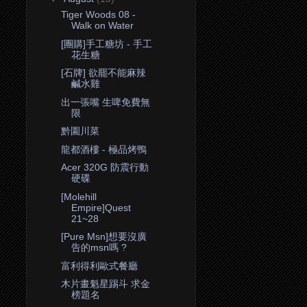
Tiger Woods 08 -
Walk on Water
[團購]手工糖坊 - 手工
花生糖
[石牌] 欲罷不能麻辣
鹹水雞
出一張嘴 生啤免費無
限
黔園川菜
龍都酒樓 - 極品烤鴨
Acer 320G 防震行動
硬碟
[Molehill
Empire]Quest
21~28
[Pure Msn]想要沒廣
告的msn嗎 ?
富利得利歐式餐廳
木片畫魁星踢斗 求金
榜題名