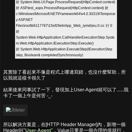
於 System.Web.UI.Page.ProcessRequest(HttpContext context)
於 ASP.test_aspx.ProcessRequest(HttpContext context) 於
c:\Windows\Microsoft.NET\Framework64\v4.0.30319\Temporar
y ASP.NET
Files\root\b6117787\15ef29eb\App_Web_iymdrjeu.0.cs: 行 0
於
System.Web.HttpApplication.CallHandlerExecutionStep.Syste
m.Web.HttpApplication.IExecutionStep.Execute()
於 System.Web.HttpApplication.ExecuteStep(IExecutionStep
step, Boolean& completedSynchronously)
其實除了看起來不像是程式上哪邊寫錯，也沒什麼幫助，所
以我就這樣卡很久了
結果後來同事試了一下，發現加上User-Agent就可以了......我
卡了一個上午是何苦 -_-
所以解決方案是，在[HTTP Header Manager]內，新增一個
Header叫"
User-Agent
"，Value只要是一個合理的值就行，