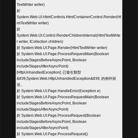
TextWriter writer)
於
System.Web.UI.HtmlControls.HtmlContainerControl.Render(Ht
mlTextWriter writer)
於
System.Web.UI.Control.RenderChildrenInternal(HtmlTextWrite
r writer, ICollection children)
於 System.Web.UI.Page.Render(HtmlTextWriter writer)
於 System.Web.UI.Page.ProcessRequestMain(Boolean
includeStagesBeforeAsyncPoint, Boolean
includeStagesAfterAsyncPoint)
[HttpUnhandledException]: 已發生類型
&#39;System.Web.HttpUnhandledException&#39; 的例外狀
況。
於 System.Web.UI.Page.HandleError(Exception e)
於 System.Web.UI.Page.ProcessRequestMain(Boolean
includeStagesBeforeAsyncPoint, Boolean
includeStagesAfterAsyncPoint)
於 System.Web.UI.Page.ProcessRequest(Boolean
includeStagesBeforeAsyncPoint, Boolean
includeStagesAfterAsyncPoint)
於 System.Web.UI.Page.ProcessRequest()