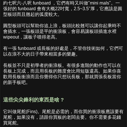
約七呎六-八呎 funboard ，它們有時又叫做"mini mals"。一
張好的 funboard 會有大概22吋寬，2.5~3.5"厚，它應該是圓
型板頭而且翹起的弧度較大。
圓型板頭可以幫助你追上浪，板頭比較翹可以讓你起乘時不
會插水，一張板頭是平的衝浪板，會容易讓板頭插進水裡
wipeout，讓板子噴得老高。
有一張 funboard 或長板的好處是，不管你技術如何，它們可
以在浪不大的日子帶來相當多的樂趣。
長板並不只是初學者的衝浪板。有很多進階的動作也可以在
長板上完成，而且用長板的難度會比用短版還高。如果你喜
歡用長板衝浪而且你覺得你只想玩長板，那就買張長板當你
的新手板吧。
這些尖尖
鋒利
的東西是啥 ?
它叫做尾舵(Fins)。尾舵是必需的，而你買的衝浪板應該要有
尾舵，如果沒有，請跟你買板的老闆去要。你不需要多花錢
買尾舵。