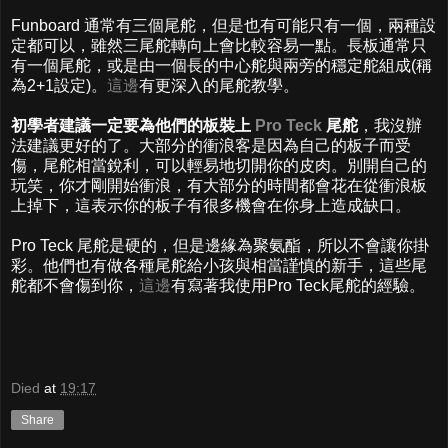
Funboard 通常有三個尾舵，但是也有可能只有一個，兩種設
定都可以，雖然三尾舵轉向上會比較容易一點。長板通常只
有一個尾舵，或是由一個長的中心舵與兩旁的穩定舵組成(稱
為2+1設定)。
這邊
有更深入的尾舵教學。
初學者建議一定要為他們的板裝上
Pro Teck
尾舵
，我沒辦
法建議更好的了。大部分的衝浪客是因為自己的板子而受
傷，尾舵相當銳利，可以輕易地切開你的皮肉。別開自己的
玩笑，你才剛開始衝浪，有大部分的時間都會花在從衝浪板
上掉下，這表示你的板子有很多機會在你身上造成缺口。
Pro Teck 尾舵是硬的，但是邊緣為聚氨酯，所以不會讓你掛
彩。他們也有做各種尾舵給小孩與相當謹慎的新手，這些尾
舵都不會傷到你，
這邊
有寫著我使用Pro Teck尾舵的經驗。
Died
at
19:17
Share