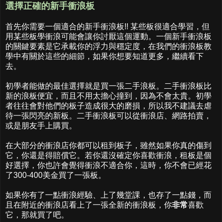
選擇正確的新手衝浪板
首先你需要一個適合的新手衝浪板!! 某些板很適合學習，但
用某些板學衝浪可能會讓你討厭這個運動。一個新手衝浪板
的關鍵要素是它承載你的浮力與穩定度，在我們的衝浪板教
學中有關於這些的細節，如果你想要知道更多，繼續看下
去。
初學者能做的最佳選擇就是買一張二手浪板。二手衝浪板比
新的浪板便宜，而且不用太擔心撞到，因為不會太貴。初學
者往往會對他們的板子造成很大的磨損，所以我不建議去虐
待一張閃亮的新板。二手衝浪板可以從衝浪店、網路拍賣，
或是朋友手上購買。
在大部分的衝浪店你都可以租到板子，雖然如果你真的傷到
它，你還是得賠償它。若你還沒確定你喜歡衝浪，租板是個
好選擇，你也許會覺得衝浪不適合你，這時，你不會已經花
了300-400美金買了一張板。
如果你有了一點衝浪經驗、上了幾堂課，也存了一點錢，而
且在附近的衝浪店看上了一張全新的衝浪板，你
非常
喜歡
它，那就買了吧。