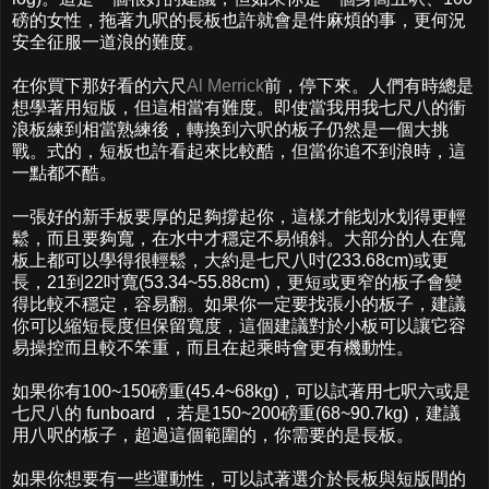
磅的女性，拖著九呎的長板也許就會是件麻煩的事，更何況
安全征服一道浪的難度。
在你買下那好看的六尺
Al Merrick
前，停下來。人們有時總是
想學著用短版，但這相當有難度。即使當我用我七尺八的衝
浪板練到相當熟練後，轉換到六呎的板子仍然是一個大挑
戰。式的，短板也許看起來比較酷，但當你追不到浪時，這
一點都不酷。
一張好的新手板要厚的足夠撐起你，這樣才能划水划得更輕
鬆，而且要夠寬，在水中才穩定不易傾斜。大部分的人在寬
板上都可以學得很輕鬆，大約是七尺八吋(233.68cm)或更
長，21到22吋寬(53.34~55.88cm)，更短或更窄的板子會變
得比較不穩定，容易翻。如果你一定要找張小的板子，建議
你可以縮短長度但保留寬度，這個建議對於小板可以讓它容
易操控而且較不笨重，而且在起乘時會更有機動性。
如果你有100~150磅重(45.4~68kg)，可以試著用七呎六或是
七尺八的 funboard ，若是150~200磅重(68~90.7kg)，建議
用八呎的板子，超過這個範圍的，你需要的是長板。
如果你想要有一些運動性，可以試著選介於長板與短版間的