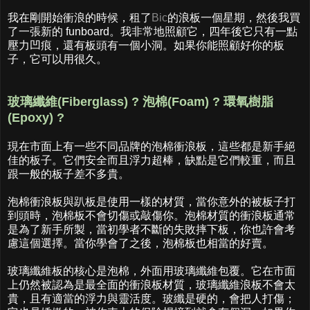
我在剛開始衝浪的時候，租了
Bic
的浪板一個星期，然後我買
了一張新的 funboard。我非常地照顧它，四年後它只有一點
壓力凹痕，還有板頭有一個小洞。如果你能照顧好你的板
子，它可以用很久。
玻璃纖維(Fiberglass) ? 泡棉(Foam) ? 環氧樹脂
(Epoxy) ?
現在市面上有一些不同品牌的泡棉衝浪板，這些都是新手絕
佳的板子。它們安全而且浮力超棒，缺點是它們較重，而且
跟一般的板子差不多貴。
泡棉衝浪板與趴板是使用一樣的材質，當你意外的被板子打
到頭時，泡棉板不會切傷或敲傷你。泡棉材質的衝浪板通常
是為了新手所製，當初學者不斷的失敗摔下板，你也許會考
慮這個選擇。當你學會了之後，泡棉板也相當的好賣。
玻璃纖維板的核心是泡棉，外面用玻璃纖維包覆。它在市面
上仍然被認為是最全面的衝浪板材質，玻璃纖維浪板不會太
貴，且有適當的浮力與靈活度。玻纖是硬的，會把人打傷；