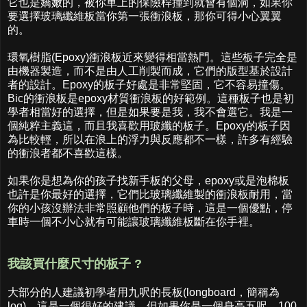
它也是嬌嫩的，被你車上的保險桿撞到就會有個洞，如果你
要選擇玻璃纖維板當你第一張衝浪板，那你可得小心翼翼
的。
環氧樹脂(Epoxy)衝浪板近來變得相當熱門。這些板子完全是
由機器製造，而不是由人工削製而成，它們的版型基於設計
者的設計。Epoxy的板子好處是非常堅固，它不容易撞傷。
Bic的衝浪板是epoxy材質衝浪板的好範例。這種板子也是初
學者相當好的選擇，但是如果要是我，我不會選它。我是一
個純粹主義這，而且我喜歡用玻纖的板子。Epoxy的板子因
為比較輕，所以在浪上的浮力與反應都不一樣，許多有經驗
的衝浪者都不喜歡這樣。
如果你是想為你的孩子找新手板的父母，epoxy或是泡棉板
也許是你最好的選擇，它們比玻璃纖維製的衝浪板耐用，當
你的小孩沒辦法非常照顧他們的板子時，這是一個優點，停
車時一個不小心就有可能讓玻璃纖維板斷在你手裡。
我該買什麼尺寸的板子 ?
大部分的人建議初學者用九呎的長板(longboard，簡稱為
log)。這是一個很好的建議，但如果你是一個身高五呎、100