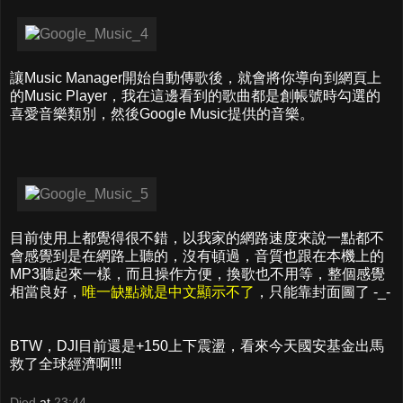
讓Music Manager開始自動傳歌後，就會將你導向到網頁上
的Music Player，我在這邊看到的歌曲都是創帳號時勾選的
喜愛音樂類別，然後Google Music提供的音樂。
目前使用上都覺得很不錯，以我家的網路速度來說一點都不
會感覺到是在網路上聽的，沒有頓過，音質也跟在本機上的
MP3聽起來一樣，而且操作方便，換歌也不用等，整個感覺
相當良好，
唯一缺點就是中文顯示不了
，只能靠封面圖了 -_-
BTW，DJI目前還是+150上下震盪，看來今天國安基金出馬
救了全球經濟啊!!!
Died
at
23:44