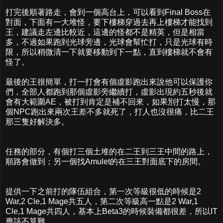
打完後順著路走，會到一個高台上，可以看到Final Boss在
對面，下面有一大堆怪，要下樓梯穿過去再上樓梯才能找到
王，建議走左邊比較近，這邊的怪都不是精英，但是相當
多，不過如果跑到光球旁邊，光球會幫忙打，只是光球有時
限，所以稍微清一下就要移動到下一點，直到樓梯就不會有
怪了。
最後的王很簡單，打一打會有個虛影跑出來說他可以保護你
們，全部人都跑到那個虛影旁繼續打，虛影出現約五秒後就
會有大範圍AE，被打到肯定是補不回來，如果別打太慢，那
個NPC跑出來兩次王差不多就死了，打人也沒很痛，比二王
那三隻好解決多。
任務的部分，有個打三個土堆的在二王到三王中間的路上，
順路會做到；另一個找Amulet的在三王對面底下的房間。
提供一下之前打的隊伍組合，第一次等級很低的時候是2
War,2 Cle,1 Mage共五人，第二次等級高一點是2 War,1
Cle,1 Mage共四人，基本上Beta3的時候裝備都很差，所以IT
應該不算難。