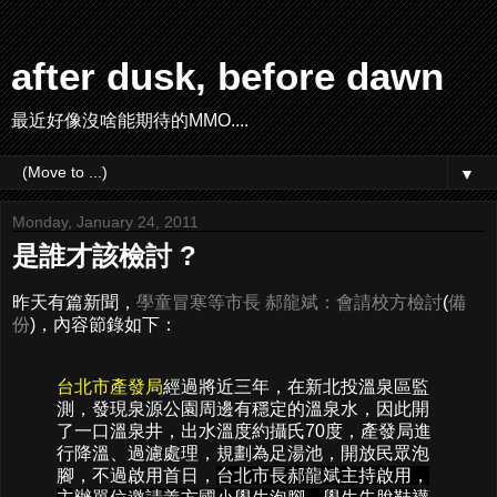
after dusk, before dawn
最近好像沒啥能期待的MMO....
▼
Monday, January 24, 2011
是誰才該檢討 ?
昨天有篇新聞，
學童冒寒等市長 郝龍斌：會請校方檢討
(
備
份
)，內容節錄如下：
台北市產發局
經過將近三年，在新北投溫泉區監
測，發現泉源公園周邊有穩定的溫泉水，因此開
了一口溫泉井，出水溫度約攝氏70度，產發局進
行降溫、過濾處理，規劃為足湯池，開放民眾泡
腳，不過啟用首日，
台北市長郝龍斌主持啟用，