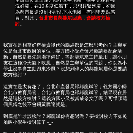
主辦單位邀請義方國小學生泡腳，學生先脫鞋襪
洗好腳，在10多度低溫下，只想趕緊泡腳，卻因
為郝市長還沒到不能先下水泡腳，有同學差點感
冒
，對此，
台北市長郝龍斌回應，會請校方檢
討
。
我實在是相當好奇權貴後代的腦袋都是怎麼思考的 ? 主辦單
位是台北市政府的單位，義方國小受產發局邀請要配合活
動，自然是要先到場準備好，等郝龍斌來主持啟用，讓小朋
友在這種冷天氣下吹風，自然是主辦單位的問題，你以為小
學生沒事會主動跑來冷風 ? 沒想到偉大的郝龍斌居然是要請
校方檢討 ?
這實在是太有趣了，台北市產發局歸郝龍斌管；義方國小歸
台北市教育局管，台北市教育局也歸郝龍斌管，結果現在居
然是請校方檢討 ? 這義方國小又被當成余文了嗎 ? 可惜頂這
個黑鍋之後不會飛黃騰達就是。
到底是誰才該檢討 ? 郝龍斌你有想過嗎 ? 要檢討校方不如乾
脆叫小學生檢討算了 -_-