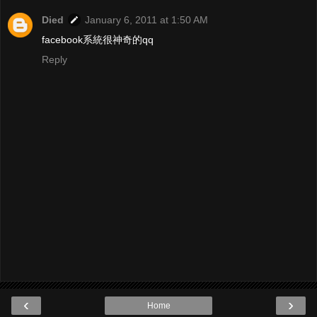
Died
January 6, 2011 at 1:50 AM
facebook系統很神奇的qq
Reply
‹
›
Home