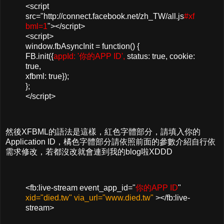
<script
src="http://connect.facebook.net/zh_TW/all.js
#xf
bml=1
"></script>
<script>
window.fbAsyncInit = function() {
FB.init({
appId: '你的APP ID',
status: true, cookie:
true,
xfbml: true});
};
</script>
然後XFBML的語法是這樣，紅色字體部分，請填入你的
Application ID，橘色字體部分請依照前面的參數介紹自行依
需求修改，若都沒改就會連到我的blog啦XDDD
<fb:live-stream event_app_id="
你的APP ID
"
xid="died.tw" via_url="www.died.tw"
></fb:live-
stream>