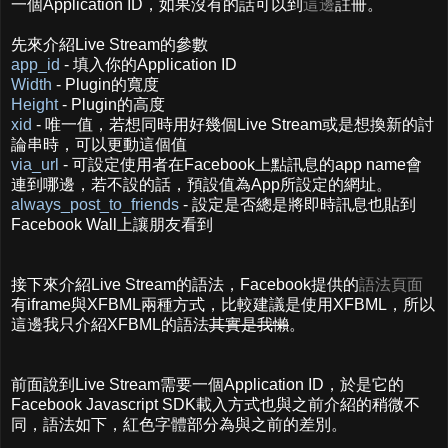
一個Application ID，如果沒有的話可以到
這邊
註冊。
先來介紹Live Stream的參數
app_id
- 填入你的Application ID
Width
- Plugin的寬度
Height
- Plugin的高度
xid
- 唯一值，若想同時用好幾個Live Stream或是想換新的討
論串時，可以更動這個值
via_url
- 可設定使用者在Facebook上點訊息的app name會
連到哪邊，若不設的話，預設值為App所設定的網址。
always_post_to_friends
- 設定是否總是將即時訊息也貼到
Facebook Wall上讓朋友看到
接下來介紹Live Stream的語法，Facebook提供的
語法頁面
有iframe與XFBML兩種方式，比較建議是使用XFBML，所以
這邊我只介紹XFBML的語法
其實是我懶
。
前面說到Live Stream需要一個Application ID，於是它的
Facebook Javascript SDK載入方式也與之前介紹的稍微不
同，語法如下，紅色字體部分為與之前的差別。