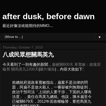
after dusk, before dawn
最近好像沒啥能期待的MMO....
▼
Thursday, October 7, 2010
八成民眾想關馬英九
今天看到了一則有趣的新聞，
扁被關600天 辜寬敏：政黨若
輪替 關馬英九1200天
(
圖片備份
)，內容大致如下:
前總統府資政辜寬敏指出，扁案不是法律的問
題，阿扁不是放火殺人，一審卻被判無期徒刑，
政治干預司法「上頭的人要干涉，下面的人哪有
法度」，責任在馬英九總統。他說，陳水扁至今
已被關679天，2012年若政權輪替，要把馬英九