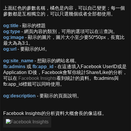
上面紅色的參數名稱，橘色是內容，可以自己變更；每一個
參數都是互相獨立的，可以只選幾個或者全部都使用。
og:title
- 顯示的標題
og:type
- 網頁內容的類別，可用的選項可以在
這
查詢。
og:image
- 顯示的圖片，圖片大小至少要50*50px，長寬比
最大為為3:1。
og:url
- 要顯示的Url。
og:site_name
- 想顯示的網站名稱。
fb:admins
或
fb:app_id
- 在這邊填入Facebook UserID或是
Application ID後，Facebook會幫你統計Share/Like的分析，
可以在
Facebook Insights
看到統計的資料。fb:admins與
fb:app_id標籤可以同時使用。
og:description
- 要顯示的頁面說明。
Facebook Insights的分析資料大概會長的像這樣。