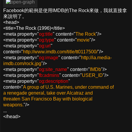
Facebook的範例是使用IMDB的The Rock來做，我就直接拿
來說明了。
<head>
<title>The Rock (1996)</title>
<meta property="
og:title
" content="
The Rock
"/>
<meta property="
og:type
" content="
movie
"/>
<meta property="
og:url
"
content="
http://www.imdb.com/title/tt0117500/
"/>
<meta property="
og:image
" content="
http://ia.media-
imdb.com/rock.jpg
"/>
<meta property="
og:site_name
" content="
IMDb
"/>
<meta property="
fb:admins
" content="
USER_ID
"/>
<meta property="
og:description
"
content="
A group of U.S. Marines, under command of
a renegade general, take over Alcatraz and
threaten San Francisco Bay with biological
weapons.
"/>
...
</head>