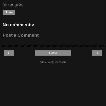
Died
at
18:04
Share
No comments:
Post a Comment
‹
›
Home
View web version