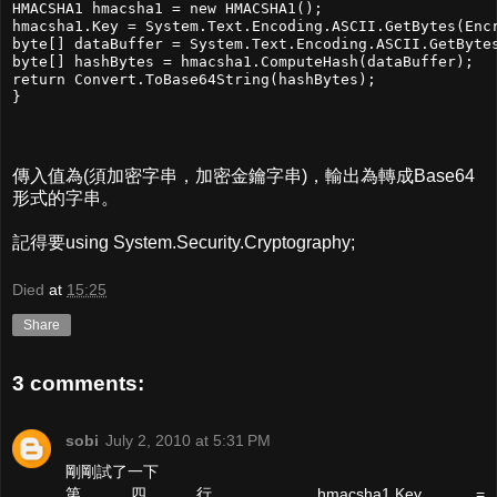
HMACSHA1 hmacsha1 = new HMACSHA1();

hmacsha1.Key = System.Text.Encoding.ASCII.GetBytes(Encr
byte[] dataBuffer = System.Text.Encoding.ASCII.GetBytes
byte[] hashBytes = hmacsha1.ComputeHash(dataBuffer);

return Convert.ToBase64String(hashBytes);

}
傳入值為(須加密字串，加密金鑰字串)，輸出為轉成Base64
形式的字串。
記得要using System.Security.Cryptography;
Died
at
15:25
Share
3 comments:
sobi
July 2, 2010 at 5:31 PM
剛剛試了一下
第四行 hmacsha1.Key =