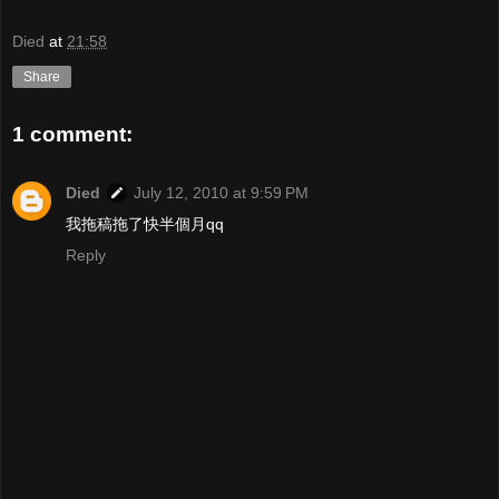
Died
at
21:58
Share
1 comment:
Died
July 12, 2010 at 9:59 PM
我拖稿拖了快半個月qq
Reply