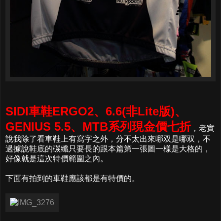
SIDI車鞋ERGO2、6.6(非Lite版)、
GENIUS 5.5、MTB系列現金價七折
，老實
說我除了看車鞋上有寫字之外，分不太出來哪双是哪双，不
過據說鞋底的碳纖只要長的跟本篇第一張圖一樣是大格的，
好像就是這次特價範圍之內。
下面有拍到的車鞋應該都是有特價的。