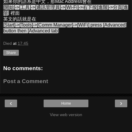
如果你的語系是中文，那Mac Address會在
[開始]->[工具]->[通訊管理員]->[Wi-Fi]->右下按[進階]->分頁[進
階]
裡面
英文的話就是在
[Start]->[Tools]->[Comm Manager]->[WiFi] press [Advanced]
button then [Advanced tab]
Died
at
17:45
Share
No comments:
Post a Comment
‹
›
Home
View web version