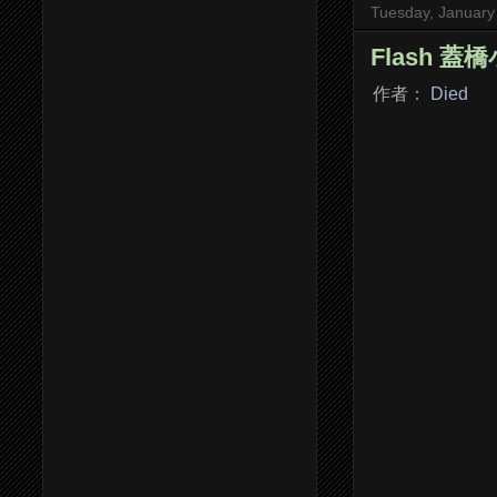
Tuesday, January
Flash 蓋
作者：
Died