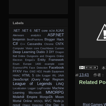
Labels
.NET
.NET 6
.NET core
AJAX
ACM
ASP.NET
Alienware
analytics
benjemin
Blogger Hack
BestPractices
C#
Cassandra
CNTK
C++
Chrome
Computer Vision
core
Couchbase
Custom
Deep Learning
Diablo 3
DIY
Dragon
Ball Online
Dungeons and Dragons Online
Entity Framework
Electron
EmguCv
Enum
Europe 1400
example code
Facebook
本
ExpressVPN
Face Detection
FFXIV
Flex
GW2
HD2
Health Equipment
at
13:43
作者：
HTML 5
HMAC
i18n
ILogger
IRL
JAVA
JavaScript
jQuery
Kapi Regnum
Related Po
League of Legends
LINQ
Machine
Localization
Logger
LogProvider
MMORPG
Learning
Microsoft
Molehill Empire
Moon
MongoDb
Mortal Online
MVC
Node.js
MSSQL
Riot Games Wa
nosql
One Day In
Object Detection