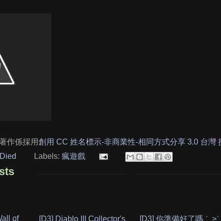
著作係採用
創用 CC 姓名標示-非商業性-相同方式分享 3.0 台灣
Died
Labels:
瘋遊戲
sts
ll of
[D3] Diablo III Collector's
[D3] 你準備好了嗎 ˊ_>ˋ