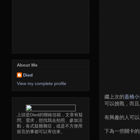
About Me
Died
View my complete profile
繼上次的
蓋橋小
可以挑戰，而且感
上頭是Died的聯絡信箱，文章有疑
有興趣的人可以
問、需求，想找我去拍照、參加活
動，各式疑難雜症，或是不方便用
下為一些關卡的
留言的事都可以寄信來。