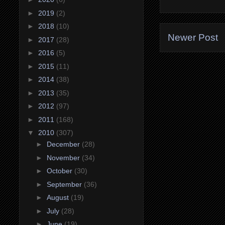
►
2019
(2)
►
2018
(10)
Newer Post
►
2017
(28)
►
2016
(5)
►
2015
(11)
►
2014
(38)
►
2013
(35)
►
2012
(97)
►
2011
(168)
▼
2010
(307)
►
December
(28)
►
November
(34)
►
October
(30)
►
September
(36)
►
August
(19)
►
July
(28)
►
June
(19)