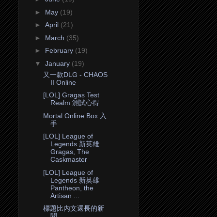
►
May
(19)
►
April
(21)
►
March
(35)
►
February
(19)
▼
January
(19)
又一款DLG - CHAOS
II Online
[LOL] Gragas Test
Realm 測試心得
Mortal Online Box 入
手
[LOL] League of
Legends 新英雄
Gragas, The
Caskmaster
[LOL] League of
Legends 新英雄
Pantheon, the
Artisan ...
標題比內文還長的新
聞