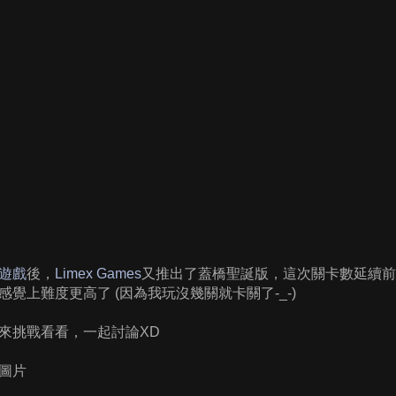
遊戲
後，
Limex Games
又推出了蓋橋聖誕版，這次關卡數延續前
覺上難度更高了 (因為我玩沒幾關就卡關了-_-)
來挑戰看看，一起討論XD
圖片