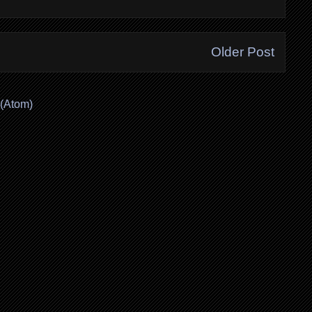
Older Post
(Atom)