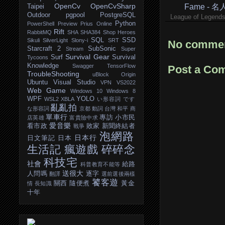
OpenCv
OpenCvSharp
Fame - 
Taipei
Outdoor
pgpool
PostgreSQL
League of Legen
Python
PowerShell
Preview
Prius Online
Rift
RabbitMQ
SHA
SHA384
Shop Heroes
SQL
SSD
Sikuli
SilverLight
Slony-i
SRT
No commen
Starcraft 2
SubSonic
Stream
Super
Survival Gear
Surf
Survival
Tycoons
Knowledge
Swagger
TensorFlow
Post a Co
TroubleShooting
uBlock Origin
Ubuntu
Visual Studio
VPN
VS2022
Web Game
Windows 10
Windows 8
WPF
YOLO
WSL2
XBLA
い形容詞
です
亂亂拍
な形容詞
京都
動詞
台灣
和平
商
單車行
專訪
小市民
店英雄
富貴險中求
愛音樂
看市政
敗家
新聞終結者
戰爭
泡網路
日本行
日文筆記
日本
生活記
瘋遊戲
碎碎念
科技宅
社會
給路
科普教育不能等
送很大
人問嗎
逐字
翻譯
選前選後兩樣
饕客遊
關西
隨便煮
黃金
情
長知識
十年