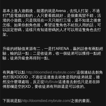
基本上進入遊戲後，能選的就是Arena，去找人打架，不過
打鬥是電腦自動的，人只要看戲就好，是個畫風蠻不錯，活
潑的小遊戲，只是我現在一天只能打三場，還不知道之後會
怎樣。如果你創角色後，希望這隻角色不給別人用的話，可
以設定密碼，這樣只有知道密碼的人才可以用這隻角色去打
架。
升級的經驗值來源有二，一是打ARENA，贏的話會有兩點經
驗，輸的話一點；二是收徒弟，收一個徒弟可以獲得一點經
驗，徒弟升級會再得到一點。
有興趣可以點
http://doomdied.mybrute.com/
這個連結去創角
色打我XDDDD，不過從這邊進去就會是我的徒弟就是，雖
然沒什麼壞處啦，反正從
MyBrute
這邊進去創也只是差在師
傅那欄是空的XD，要收徒弟有拜師還是可以收的。
下面就是點
http://doomdied.mybrute.com/
之後的畫面。