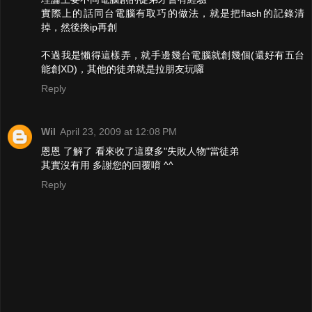
實際上的話同台電腦有取巧的做法，就是把flash的記錄清
掉，然後換ip再創
不過我是懶得這樣弄，就手邊幾台電腦就創幾個(還好有五台
能創XD)，其他的徒弟就是拉朋友玩囉
Reply
Wil
April 23, 2009 at 12:08 PM
恩恩 了解了 看來收了這麼多"失敗人物"當徒弟
其實沒有用 多謝您的回覆唷 ^^
Reply