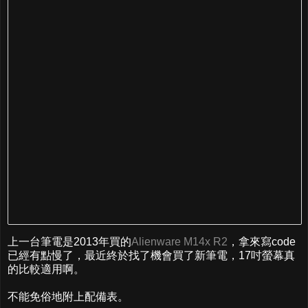
上一台筆電是2013年買的
Alienware M14x R2
，拿來寫code
已經有點慢了，最近終於找了機會買了新筆電，17吋螢幕真
的比較適用啊。
不能免俗地附上配備表。