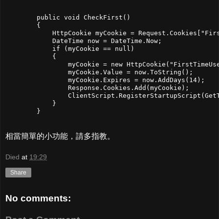
        public void CheckFirst()

        {

            HttpCookie myCookie = Request.Cookies["Firs
            DateTime now = DateTime.Now;

            if (myCookie == null)

            {

                myCookie = new HttpCookie("FirstTimeUse
                myCookie.Value = now.ToString();

                myCookie.Expires = now.AddDays(14);

                Response.Cookies.Add(myCookie);

                ClientScript.RegisterStartupScript(GetT
            }

相當簡單的小功能，請多指教。
Died
at
19:29
Share
No comments: