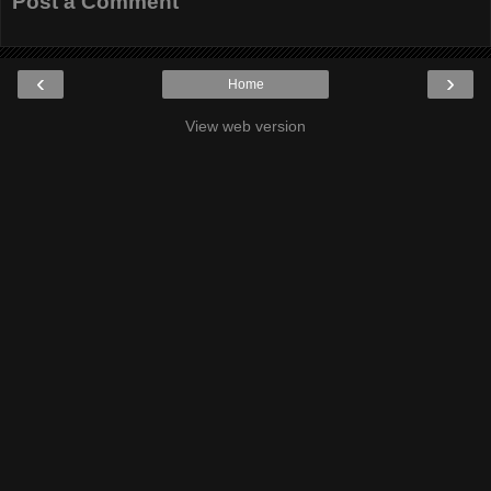
Post a Comment
‹
›
Home
View web version