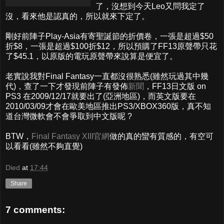
了，沒想到今天Leo又問我定了
沒，看來他是認真的，所以就來下定了。
剛好前陣子Play-Asia有寄聖誕節的折價卷，一張是超過$50
折$8，一張是超過$100折$12，所以預購了FF13原聲帶只花
了$45.1，以原版的電玩原聲帶來說算是便宜了。
老實說我對Final Fantasy一直都沒很熟悉(雖然玩過其中幾
代)，查了一下才發現前陣子有發佈
新聞
，FF13日文版 on
PS3 在2009/12/17就要出了(亞洲地區)，而英文版要在
2010/03/09才會在歐美地區推出PS3/XBOX360版，真不知
道台灣微軟會不會爭取到中文版呢 ?
BTW，
Final Fantasy XIII官網
做的真的蠻有質感的，有空可
以看看(雖然不夠直覺)
Died
at
17:44
Share
7 comments: