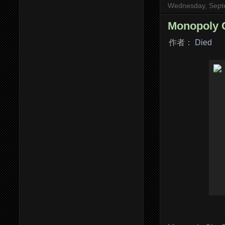
Wednesday, Sept
Monopoly
作者：
Died