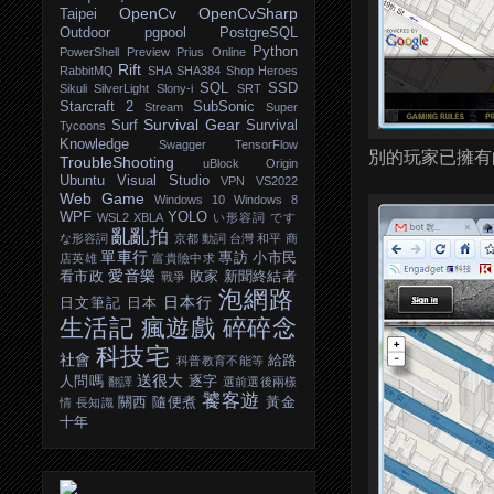
OpenCv
OpenCvSharp
Taipei
Outdoor
pgpool
PostgreSQL
Python
PowerShell
Preview
Prius Online
Rift
RabbitMQ
SHA
SHA384
Shop Heroes
SQL
SSD
Sikuli
SilverLight
Slony-i
SRT
Starcraft 2
SubSonic
Stream
Super
Survival Gear
Surf
Survival
Tycoons
Knowledge
Swagger
TensorFlow
別的玩家已擁有的
TroubleShooting
uBlock Origin
Ubuntu
Visual Studio
VPN
VS2022
Web Game
Windows 10
Windows 8
WPF
YOLO
WSL2
XBLA
い形容詞
です
亂亂拍
な形容詞
京都
動詞
台灣
和平
商
單車行
專訪
小市民
店英雄
富貴險中求
愛音樂
看市政
敗家
新聞終結者
戰爭
泡網路
日本行
日文筆記
日本
生活記
瘋遊戲
碎碎念
科技宅
社會
給路
科普教育不能等
送很大
人問嗎
逐字
翻譯
選前選後兩樣
饕客遊
關西
隨便煮
黃金
情
長知識
十年