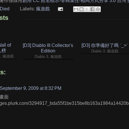
著作係採用
創用 CC 姓名標示-非商業性-相同方式分享 3.0 台灣
Died
Labels:
瘋遊戲
sts
ll of
[D3] Diablo III Collector's
[D3] 你準備好了嗎 ˊ_>ˋ
名人榜
Edition
Diablo 3, 瘋遊戲
ds, 瘋遊戲
Diablo 3, 瘋遊戲
s:
September 9, 2009 at 8:32 PM
畫面
mages.plurk.com/3294917_bda55f1be315be8b163a1984a14420b