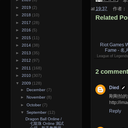
本
►
2019
(2)
at
19:37
作者：
►
2018
(10)
Related Po
►
2017
(28)
►
2016
(5)
►
2015
(11)
Riot Games Wa
►
2014
(38)
Fame - 
►
2013
(35)
League of Legen
►
2012
(97)
►
2011
(168)
2 comment
►
2010
(307)
▼
2009
(128)
Died
►
December
(7)
剛剛拍的
►
November
(8)
http://i
►
October
(7)
Reply
▼
September
(12)
Dragon Ball Online /
七龍珠 Online 測試