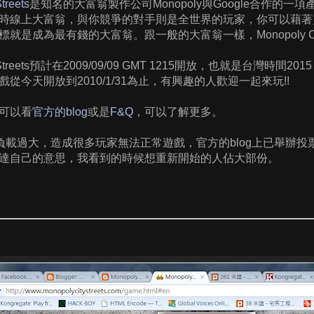
treets
是知名的大富翁製作公司Monopoly與Google合作的一項產
時線上大富翁，與你競爭的對手則是全世界的玩家，你可以藉著
就是成為最有錢的大富翁。跟一般的大富翁一樣，Monopoly City
ity Streets預計在2009/09/09 GMT 1215開放，也就是台灣時間
從今天開放到2010/1/31為止，有興趣的人歡迎一起來玩!!
可以看
官方的blog
或是
F&Q
，可以了解更多。
 因為負載過大，造成很多玩家無法正常遊戲，官方的blog上已舉
達自己的意思，我看到的時候想重新開始的人佔大部份。