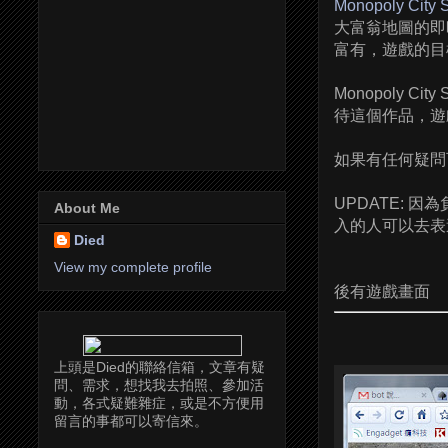
Monopoly City S
大富翁地圖的即
富有，遊戲的目標
Monopoly C
待這個作品，遊戲
如果有任何疑問
UPDATE:
About Me
入的人可以去表
Died
View my complete profile
後有遊戲畫面
上頭是Died的聯絡信箱，文章有疑
問、需求，想找我去拍照、參加活
動，各式疑難雜症，或是不方便用
留言的事都可以寄信來。