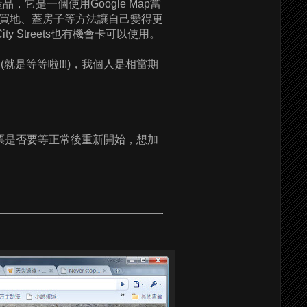
品，它是一個使用Google Map當
買地、蓋房子等方法讓自己變得更
 Streets也有機會卡可以使用。
2015 (就是等等啦!!!)，我個人是相當期
辦投票是否要等正常後重新開始，想加