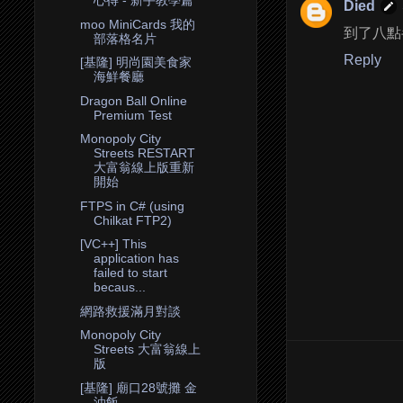
心得 - 新手教學篇
Died
moo MiniCards 我的
到了八點
部落格名片
Reply
[基隆] 明尚園美食家
海鮮餐廳
Dragon Ball Online
Premium Test
Monopoly City
Streets RESTART
大富翁線上版重新
開始
FTPS in C# (using
Chilkat FTP2)
[VC++] This
application has
failed to start
becaus...
網路救援滿月對談
Monopoly City
Streets 大富翁線上
版
[基隆] 廟口28號攤 金
油飯