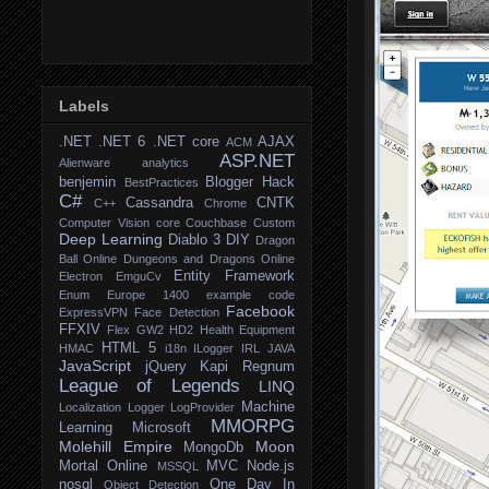
Labels
.NET
.NET 6
.NET core
AJAX
ACM
ASP.NET
Alienware
analytics
benjemin
Blogger Hack
BestPractices
C#
Cassandra
CNTK
C++
Chrome
Computer Vision
core
Couchbase
Custom
Deep Learning
Diablo 3
DIY
Dragon
Ball Online
Dungeons and Dragons Online
Entity Framework
Electron
EmguCv
Enum
Europe 1400
example code
Facebook
ExpressVPN
Face Detection
FFXIV
Flex
GW2
HD2
Health Equipment
HTML 5
HMAC
i18n
ILogger
IRL
JAVA
JavaScript
jQuery
Kapi Regnum
League of Legends
LINQ
Machine
Localization
Logger
LogProvider
MMORPG
Learning
Microsoft
Molehill Empire
Moon
MongoDb
Mortal Online
MVC
Node.js
MSSQL
nosql
One Day In
Object Detection