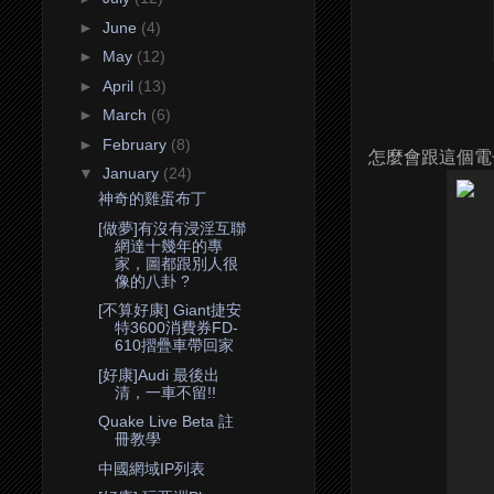
►
June
(4)
►
May
(12)
►
April
(13)
►
March
(6)
►
February
(8)
怎麼會跟這個電
▼
January
(24)
神奇的雞蛋布丁
[做夢]有沒有浸淫互聯
網達十幾年的專
家，圖都跟別人很
像的八卦 ?
[不算好康] Giant捷安
特3600消費券FD-
610摺疊車帶回家
[好康]Audi 最後出
清，一車不留!!
Quake Live Beta 註
冊教學
中國網域IP列表