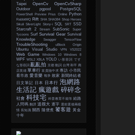
OpenCv
OpenCvSharp
Taipei
Outdoor
pgpool
PostgreSQL
Python
PowerShell
Preview
Prius Online
Rift
RabbitMQ
SHA
SHA384
Shop Heroes
SQL
SSD
Sikuli
SilverLight
Slony-i
SRT
Starcraft 2
SubSonic
Stream
Super
Survival Gear
Surf
Survival
Tycoons
Knowledge
Swagger
TensorFlow
TroubleShooting
uBlock Origin
Ubuntu
Visual Studio
VPN
VS2022
Web Game
Windows 10
Windows 8
WPF
YOLO
WSL2
XBLA
い形容詞
です
亂亂拍
な形容詞
京都
動詞
台灣
和平
商
單車行
專訪
小市民
店英雄
富貴險中求
愛音樂
看市政
敗家
新聞終結者
戰爭
泡網路
日本行
日文筆記
日本
生活記
瘋遊戲
碎碎念
科技宅
社會
給路
科普教育不能等
送很大
人問嗎
逐字
翻譯
選前選後兩樣
饕客遊
關西
隨便煮
黃金
情
長知識
十年