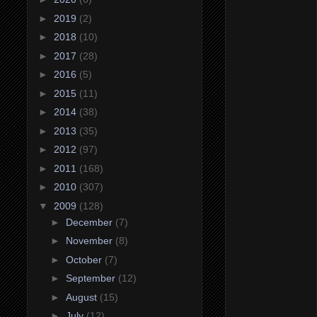
►
2019
(2)
►
2018
(10)
►
2017
(28)
►
2016
(5)
►
2015
(11)
►
2014
(38)
►
2013
(35)
►
2012
(97)
►
2011
(168)
►
2010
(307)
▼
2009
(128)
►
December
(7)
►
November
(8)
►
October
(7)
►
September
(12)
►
August
(15)
►
July
(12)