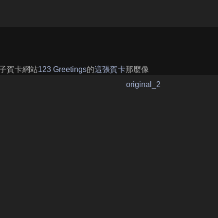
子賀卡網站
123 Greetings
的
這張賀卡
那麼像