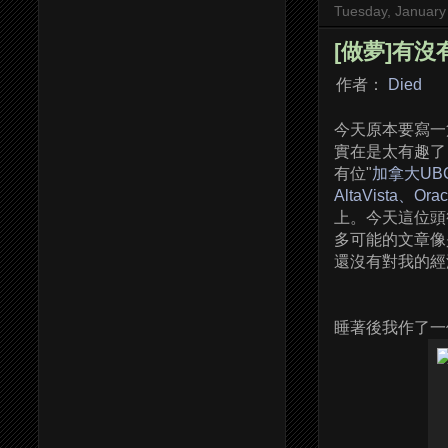
Tuesday, January
[做夢]有
作者：
Died
今天原本要寫一
實在是太有趣了
有位"
加拿大UBC資
AltaVista、
上。今天這位頭
多可能的文章像
還沒有對我的經
睡著後我作了一