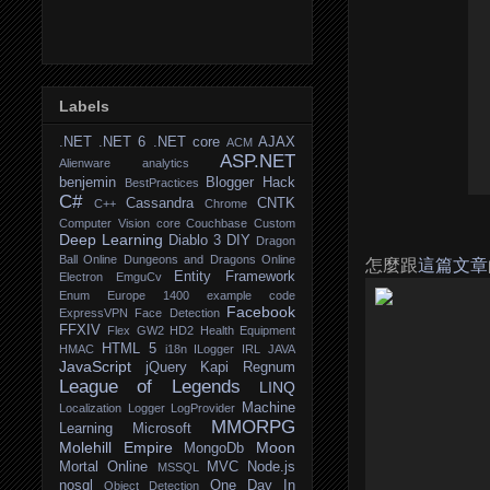
Labels
.NET
.NET 6
.NET core
AJAX
ACM
ASP.NET
Alienware
analytics
benjemin
Blogger Hack
BestPractices
C#
Cassandra
CNTK
C++
Chrome
Computer Vision
core
Couchbase
Custom
Deep Learning
Diablo 3
DIY
Dragon
Ball Online
Dungeons and Dragons Online
怎麼跟
這篇文章
Entity Framework
Electron
EmguCv
Enum
Europe 1400
example code
Facebook
ExpressVPN
Face Detection
FFXIV
Flex
GW2
HD2
Health Equipment
HTML 5
HMAC
i18n
ILogger
IRL
JAVA
JavaScript
jQuery
Kapi Regnum
League of Legends
LINQ
Machine
Localization
Logger
LogProvider
MMORPG
Learning
Microsoft
Molehill Empire
Moon
MongoDb
Mortal Online
MVC
Node.js
MSSQL
nosql
One Day In
Object Detection