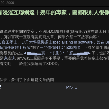
 20, 2009
沒有浸淫互聯網達十幾年的專家，圖都跟別人很像
篇跟經濟有關的文章，不過因為總體經濟(應該吧 ?)實在是太
，所以害我一直沒有認真寫文章。簡單介紹一下故事內容 :
工學士、史丹大學電機碩士specializing in software，曾在IBM Ca
Oracle擔任軟體工程師
"開了
一門價值NTD4500的課
，上課的學生將
銜很長的先生
◢▆▅▄▃震╰＊(ˋ皿ˊ)＊╯怒▃▄▅▇◣
了，也許
是
這
或
這
, anyway...原因是啥不重要，重要的是我整個晚上
濟文動工，於是我就睡著了XDDD。
個夢，夢到了下面這篇文章的圖