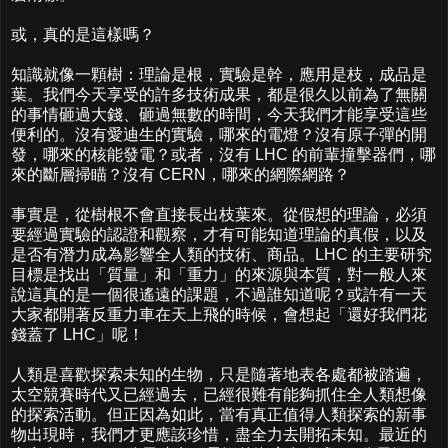
或，真的是這樣嗎？
知識就像一顆樹：理論是根，實驗是幹，應用是枝，成品是
葉。我們今天享受的許多技術成果，都是很久以前為了無關
的事情砸過大錢、砸過無數的時間，今天我們才能享受這些
便利的。沒有愛迪生的實驗，哪來的電燈？沒有原子彈的開
發，哪來的核能發電？或者，沒有 LHC 的前輩撞擊器們，哪
來的斷層掃瞄？沒有 CERN，哪來的網際網路？
事實是，從樹根不會直接長出枝葉來。從假想的理論，必須
要經過實驗的認證和觀察，才有可能知道理論的真假，以及
是否有潛力成為影響全人類的技術、商品。LHC 的主要研究
目標是找出「質量」和「重力」的來源與本質，對一般人來
說這真的是一個很遙遠的課題，不過誰知道呢？或許有一天
大家都開著反重力車在天上飛的時候，會想起「還好我們花
錢蓋了 LHC」呢！
人類是喜歡探索未知的生物，只是隨著地表各處都被踏遍，
太空競賽時代又已經過去，已經很難有能夠抓住全人類想像
的探索活動。但正因為如此，當有真正值得人類探索的新事
物出現時，我們才更應該珍惜，盡全力去開拓未知。最近的