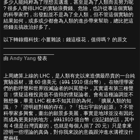
多少人能純粹為了理想去邁進，甚至是為了人類而去努力呢
? 很多人覺得LHC的實驗浪費錢、危險，也許從事這個實驗
的科學家們，出發點並不是為了全人類，但不管這個實驗的
結果如何，或多或少都會為人類的進步帶來幫助，總比把這
些錢去搞政治好多了。
以下轉錄癮科技: 小薑雜談：錢這樣花，值得嗎？ 的原文
_______________________________________________
__________________
由
Andy Yang
發表
上周總算上線的 LHC，是人類有史以來造價最昂貴的一台純
實驗器材，達 60 億美元（
191
1910 億台幣）。在物理學家
們的歡呼聲和世界毀滅論者的叫罵聲中，其實還有第三種聲
音：懷疑這種投資值不值得的懷疑論者。會有這種論調並不
難想像，畢竟 LHC 根本不知其目的為何。「擴展人類的知
識」？「證明超對稱的存在」？「找出宇宙的起源」？不管
科學家多興奮，畫出的願景多美麗，事實是地球並沒有因此
而成為更美好的地方，
191
1910 億台幣（沒記錯的話，其中
有 4 億是台灣貢獻的，也就是每個人捐了 20 元）只是拿來
證明一些理論的真偽，對你我來說的意義跟沖進水溝裡沒什
麼兩樣。