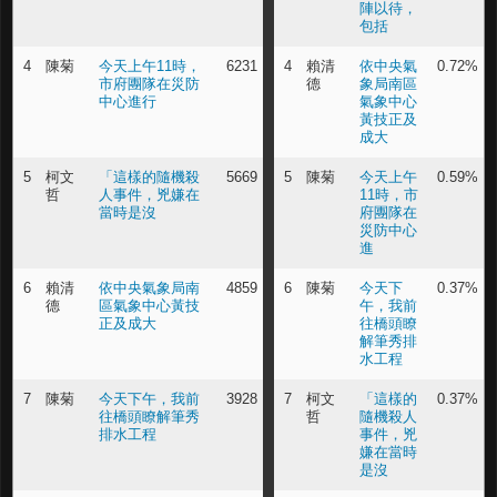
陣以待，
包括
4
陳菊
今天上午11時，
6231
4
賴清
依中央氣
0.72%
市府團隊在災防
德
象局南區
中心進行
氣象中心
黃技正及
成大
5
柯文
「這樣的隨機殺
5669
5
陳菊
今天上午
0.59%
哲
人事件，兇嫌在
11時，市
當時是沒
府團隊在
災防中心
進
6
賴清
依中央氣象局南
4859
6
陳菊
今天下
0.37%
德
區氣象中心黃技
午，我前
正及成大
往橋頭瞭
解筆秀排
水工程
7
陳菊
今天下午，我前
3928
7
柯文
「這樣的
0.37%
往橋頭瞭解筆秀
哲
隨機殺人
排水工程
事件，兇
嫌在當時
是沒