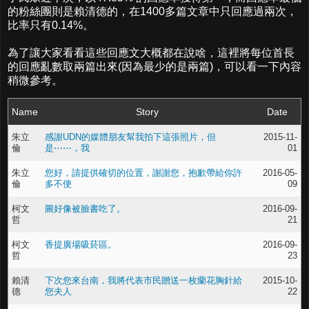
的粉絲團則是賴清德的，在1400多篇文章中只回應過兩次，
比率只有0.14%。
為了讓大家看看這些回應文大概都在說啥，這裡將每位首長
的回應亂數取兩篇出來(因為最少的是兩篇)，可以看一下內容
稍微參考。
Name
Story
Date
朱立
感謝UDN的媒體朋友幫我拍下這張照片，但
2015-11-
倫
是⋯⋯，我
01
朱立
您好，請提供確切的位置，謝謝您，抱歉帶給你許
2016-05-
倫
多不便
09
柯文
圖好像被臉書吃了。
2016-09-
哲
21
柯文
香提廣場吸菸區。
2016-09-
哲
23
賴清
下次您來台南，我將代表市民贈送一枚蘭花胸針給
2015-10-
德
您夫人
22