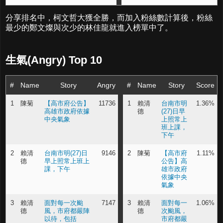
分享排名中，柯文哲大獲全勝，而加入粉絲數計算後，粉絲
最少的鄭文燦與次少的林佳龍就進入榜單中了。
生氣(Angry) Top 10
#
Name
Story
Angry
#
Name
Story
Score
1
陳菊
【高市府公告】
11736
1
賴清
台南市明
1.36%
高雄市政府依據
德
(27)日早
中央氣象
上照常上
班上課，
下午
2
賴清
台南市明(27)日
9146
2
陳菊
【高市府
1.11%
德
早上照常上班上
公告】高
課，下午
雄市政府
依據中央
氣象
3
賴清
面對每一次颱
7147
3
賴清
面對每一
1.06%
德
風，市府都嚴陣
德
次颱風，
以待，包括
市府都嚴