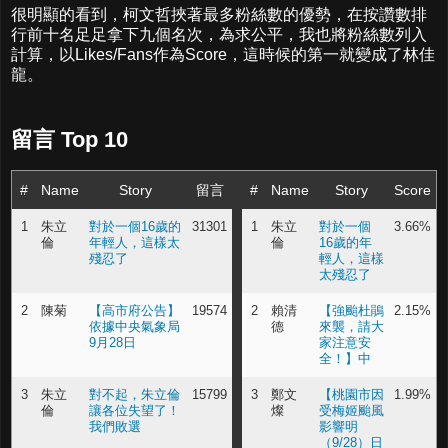
很明顯的看到，柯文哲挾著最多粉絲數的優勢，在按讚數排
行前十名足足拿下九個名次，為求公平，我也將粉絲數列入
計算，以Likes/Fans作為Score，這時候的第一就變成了林佳
龍。
留言 Top 10
#
Name
Story
留言
#
Name
Story
Score
1
朱立
對於一個16歲的
31301
1
朱立
對於一個
3.66%
倫
年輕人，這樣太
倫
16歲的年
殘忍了
輕人，這樣
太殘忍了
2
陳菊
【高市府公告】
19574
2
賴清
【強颱杜鵑
2.15%
依據中央氣象局
德
來襲，請大
9月28日
家注意安
全！】中
3
朱立
對不起，朱立倫
15799
3
鄭文
【桃園市因
1.99%
倫
讓各位失望了！
燦
受梅姬颱風
我們敗選
影響明
（9/28）日