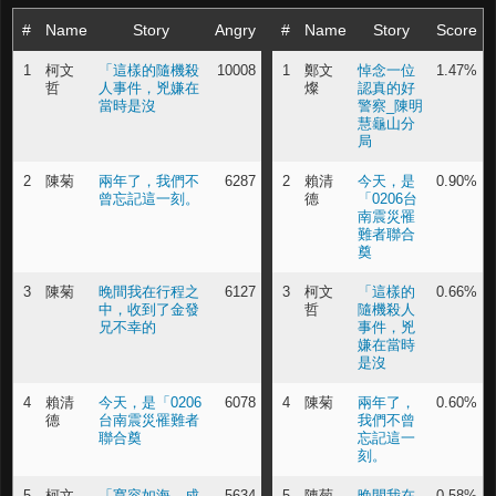
#
Name
Story
Angry
#
Name
Story
Score
1
柯文
「這樣的隨機殺
10008
1
鄭文
悼念一位
1.47%
哲
人事件，兇嫌在
燦
認真的好
當時是沒
警察_陳明
慧龜山分
局
2
陳菊
兩年了，我們不
6287
2
賴清
今天，是
0.90%
曾忘記這一刻。
德
「0206台
南震災罹
難者聯合
奠
3
陳菊
晚間我在行程之
6127
3
柯文
「這樣的
0.66%
中，收到了金發
哲
隨機殺人
兄不幸的
事件，兇
嫌在當時
是沒
4
賴清
今天，是「0206
6078
4
陳菊
兩年了，
0.60%
德
台南震災罹難者
我們不曾
聯合奠
忘記這一
刻。
5
柯文
「寬容如海、成
5634
5
陳菊
晚間我在
0.58%