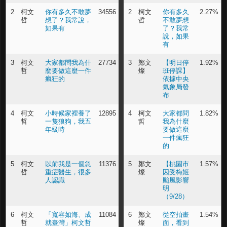
2
柯文
你有多久不敢夢
34556
2
柯文
你有多久
2.27%
哲
想了？我常說，
哲
不敢夢想
如果有
了？我常
說，如果
有
3
柯文
大家都問我為什
27734
3
鄭文
【明日停
1.92%
哲
麼要做這麼一件
燦
班停課】
瘋狂的
依據中央
氣象局發
布
4
柯文
小時候家裡養了
12895
4
柯文
大家都問
1.82%
哲
一隻狼狗，我五
哲
我為什麼
年級時
要做這麼
一件瘋狂
的
5
柯文
以前我是一個急
11376
5
鄭文
【桃園市
1.57%
哲
重症醫生，很多
燦
因受梅姬
人認識
颱風影響
明
（9/28）
6
柯文
「寬容如海、成
11084
6
鄭文
從空拍畫
1.54%
哲
就臺灣」柯文哲
燦
面，看到