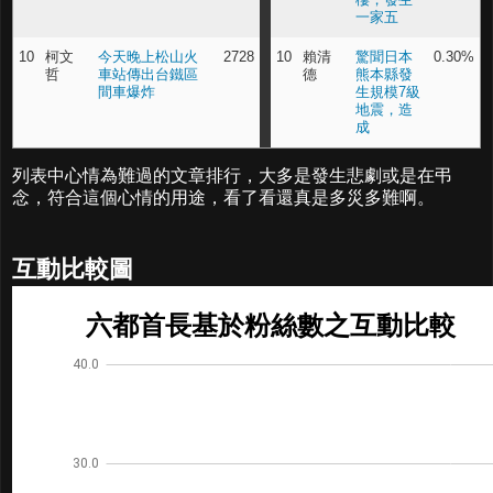
一家五
10
柯文
今天晚上松山火
2728
10
賴清
驚聞日本
0.30%
哲
車站傳出台鐵區
德
熊本縣發
間車爆炸
生規模7級
地震，造
成
列表中心情為難過的文章排行，大多是發生悲劇或是在弔
念，符合這個心情的用途，看了看還真是多災多難啊。
互動比較圖