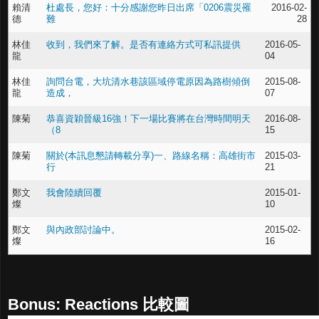
賴清
杜處長，您好：十分感謝您昨日出席「0206震災罹
2016-02-
德
難
28
林佳
收到，我們來了解。是否有連絡方式可私訊提供
2016-05-
龍
04
林佳
詢問台電，大坑清水巷該區域停電原因為路樹傾倒
2015-08-
龍
造成，
07
陳菊
恭喜資穎晉級16強！下一場比賽將在台灣時間明天
2016-08-
（8
15
陳菊
關於(本訊息懇請轉載分享)一、路線名稱：高雄街市
2015-03-
行
21
鄭文
我會陸續回覆
2015-01-
燦
10
鄭文
與內政部討論中。
2015-02-
燦
16
Bonus: Reactions 比較圖