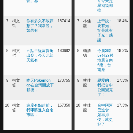
音。感
常今天是
星期幾都
搞
7
柯文
你有多久不敢夢
187414
7
林佳
上帝說：
18.4%
哲
想了？我常說，
龍
要有光，
如果有
於是就有
了光！感
謝
8
柯文
五點半從富貴角
180682
8
賴清
今晨3時
18.3%
哲
出發，今天北部
德
57分27秒
天氣有
地震台南
6級，台
南應
9
柯文
昨天Pokemon
170755
9
林佳
親愛的，
17.3%
哲
go在台灣開放下
龍
我把台中
載後，
公園變亮
了！
10
柯文
進度有點超前，
167350
10
林佳
台中阿河
17.3%
哲
我即將進入台南
龍
已進食，
市區，
如再排
便，就更
好了