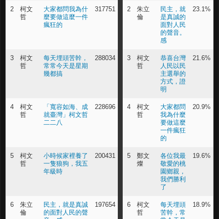
2
柯文
大家都問我為什
317751
2
朱立
民主，就
23.1%
哲
麼要做這麼一件
倫
是真誠的
瘋狂的
面對人民
的聲音。
感
3
柯文
每天埋頭苦幹，
288034
3
柯文
恭喜台灣
21.6%
哲
常常今天是星期
哲
人民以民
幾都搞
主選舉的
方式，證
明
4
柯文
「寬容如海、成
228696
4
柯文
大家都問
20.9%
哲
就臺灣」柯文哲
哲
我為什麼
二二八
要做這麼
一件瘋狂
的
5
柯文
小時候家裡養了
200431
5
鄭文
各位我最
19.6%
哲
一隻狼狗，我五
燦
敬愛的桃
年級時
園鄉親，
我們勝利
了
6
朱立
民主，就是真誠
197654
6
柯文
每天埋頭
18.9%
倫
的面對人民的聲
哲
苦幹，常