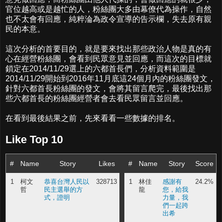
官位越高或是越忙的人，粉絲團大多由幕僚代為操作，自然
也不太會有回應，純粹淪為政令宣導的告示欄，失去原有親
民的本意。
這次分析的首要目的，就是要來找出那些政治人物是真的有
心在經營粉絲團，會看到民眾意見並回應，而這次的目標就
鎖定在2014/11/29選上的六都首長們，分析資料範圍是
2014/11/29開始到2016年11月底這24個月內的粉絲團發文，
針對六都首長粉絲團的發文，會將其留言爬完，最後找出那
些六都首長的粉絲團經營者會去看民眾留言並回應。
在看到最後結果之前，先來看看一些數據的排名。
Like Top 10
#
Name
Story
Likes
#
Name
Story
Score
1
柯文
恭喜台灣人民以
328713
1
林佳
感謝有
24.2%
哲
民主選舉的方
龍
您，給我
式，證明
力量，我
們一起跨
出希