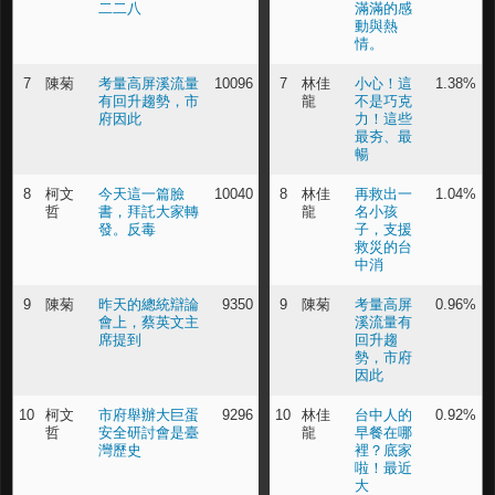
二二八
滿滿的感
動與熱
情。
7
陳菊
考量高屏溪流量
10096
7
林佳
小心！這
1.38%
有回升趨勢，市
龍
不是巧克
府因此
力！這些
最夯、最
暢
8
柯文
今天這一篇臉
10040
8
林佳
再救出一
1.04%
哲
書，拜託大家轉
龍
名小孩
發。反毒
子，支援
救災的台
中消
9
陳菊
昨天的總統辯論
9350
9
陳菊
考量高屏
0.96%
會上，蔡英文主
溪流量有
席提到
回升趨
勢，市府
因此
10
柯文
市府舉辦大巨蛋
9296
10
林佳
台中人的
0.92%
哲
安全研討會是臺
龍
早餐在哪
灣歷史
裡？底家
啦！最近
大