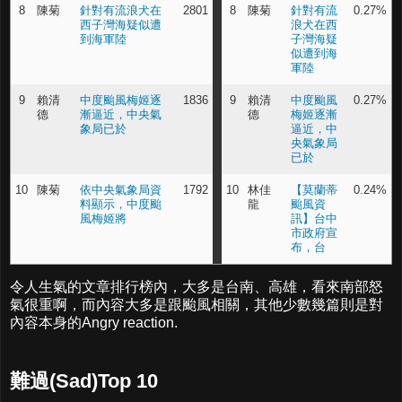
8
陳菊
針對有流浪犬在
2801
8
陳菊
針對有流
0.27%
西子灣海疑似遭
浪犬在西
到海軍陸
子灣海疑
似遭到海
軍陸
9
賴清
中度颱風梅姬逐
1836
9
賴清
中度颱風
0.27%
德
漸逼近，中央氣
德
梅姬逐漸
象局已於
逼近，中
央氣象局
已於
10
陳菊
依中央氣象局資
1792
10
林佳
【莫蘭蒂
0.24%
料顯示，中度颱
龍
颱風資
風梅姬將
訊】台中
市政府宣
布，台
令人生氣的文章排行榜內，大多是台南、高雄，看來南部怒
氣很重啊，而內容大多是跟颱風相關，其他少數幾篇則是對
內容本身的Angry reaction.
難過(Sad)Top 10