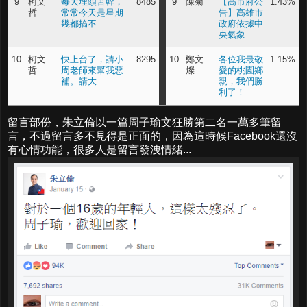
9
柯文
每天埋頭苦幹，
8485
9
陳菊
【高市府公
1.43%
哲
常常今天是星期
告】高雄市
幾都搞不
政府依據中
央氣象
10
柯文
快上台了，請小
8295
10
鄭文
各位我最敬
1.15%
哲
周老師來幫我惡
燦
愛的桃園鄉
補。請大
親，我們勝
利了！
留言部份，朱立倫以一篇周子瑜文狂勝第二名一萬多筆留
言，不過留言多不見得是正面的，因為這時候Facebook還沒
有心情功能，很多人是留言發洩情緒...