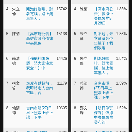
4
朱立
剛泡好咖啡。對
15742
4
陳菊
【高市府公
1.85%
倫
著電腦，路上無
告】依據中
車無人，
央氣象局9
月28日
5
陳菊
【高市府公告】
15138
5
朱立
對不起，朱
1.85%
高雄市政府依據
倫
立倫讓各位
中央氣象
失望了！我
們敗選
6
賴清
【強颱杜鵑來
14426
6
朱立
剛泡好咖
1.84%
德
襲，請大家注意
倫
啡。對著電
安全！】中
腦，路上無
車無人，
7
柯文
進度有點超前，
11179
7
賴清
台南市明
1.59%
哲
我即將進入台南
德
(27)日早上
市區，台
照常上班上
課，下午
8
賴清
台南市明(27)日
10695
8
鄭文
【明日停班
1.52%
德
早上照常上班上
燦
停課】依據
課，下午
中央氣象局
發布的