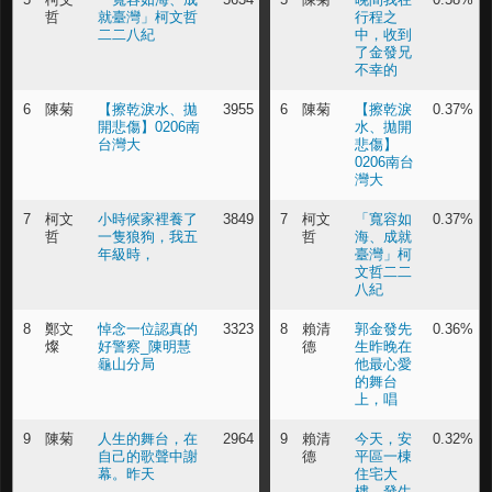
哲
就臺灣」柯文哲
行程之
二二八紀
中，收到
了金發兄
不幸的
6
陳菊
【擦乾淚水、拋
3955
6
陳菊
【擦乾淚
0.37%
開悲傷】0206南
水、拋開
台灣大
悲傷】
0206南台
灣大
7
柯文
小時候家裡養了
3849
7
柯文
「寬容如
0.37%
哲
一隻狼狗，我五
哲
海、成就
年級時，
臺灣」柯
文哲二二
八紀
8
鄭文
悼念一位認真的
3323
8
賴清
郭金發先
0.36%
燦
好警察_陳明慧
德
生昨晚在
龜山分局
他最心愛
的舞台
上，唱
9
陳菊
人生的舞台，在
2964
9
賴清
今天，安
0.32%
自己的歌聲中謝
德
平區一棟
幕。昨天
住宅大
樓，發生