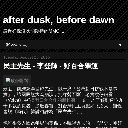
after dusk, before dawn
最近好像沒啥能期待的MMO....
▼
Tuesday, August 25, 2015
民主先生 - 李登輝 - 野百合學運
最近，前總統李登輝先生，以一席「台灣對日抗戰不是事
實」，讓國民黨大為崩潰，批評聲不斷，老實說仔細看
《Voice》中"
揭開日台合作的新帷幕
"一文，才了解到這位九
十多歲的長者，多麼睿智，對台灣民主貢獻如此之大，難怪
會被《時代》雜誌稱許為「民主先生」。
也許很多人因為年紀的關係，不曉得過去的一些歷史，剛好