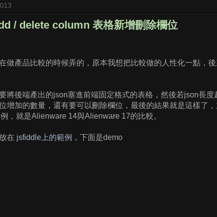
2013
e add / delete column 表格新增刪除欄位
在做產品比較的時候弄的，原本我想把比較做的人性化一點，後
將後端產出的json塞進前端固定格式的表格，然後若json長度超過
位增加的數量，還有要可以刪除欄位，最後的結果就是這樣了，
範例，就是Alienware 14與Alienware 17的比較。
看放在
jsfiddle上的範例
，下面是demo