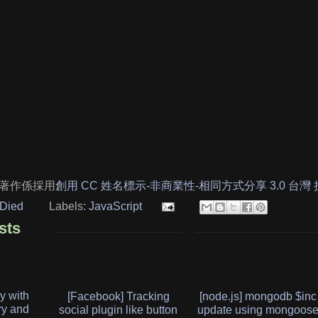
著作係採用
創用 CC 姓名標示-非商業性-相同方式分享 3.0 台灣
Died
Labels:
JavaScript
sts
ry with
[Facebook] Tracking
[node.js] mongodb $inc
ry and
social plugin like button
update using mongoos