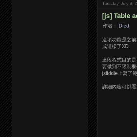
Tuesday, July 9, 
[js] Tabl
作者：
Died
這項功能是之前
成這樣了XD
這段程式目的是要
要做到不限制欄
jsfiddle上寫了
詳細內容可以