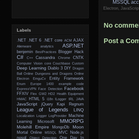
MSSQL acc
Electron, JavaScrip
No commen
Labels
Post a Co
.NET
.NET 6
.NET core
AJAX
ACM
ASP.NET
Alienware
analytics
benjemin
Blogger Hack
BestPractices
C#
Cassandra
CNTK
C++
Chrome
Computer Vision
core
Couchbase
Custom
Deep Learning
Diablo 3
DIY
Dragon
Ball Online
Dungeons and Dragons Online
Entity Framework
Electron
EmguCv
Enum
Europe 1400
example code
Facebook
ExpressVPN
Face Detection
FFXIV
Flex
GW2
HD2
Health Equipment
HTML 5
HMAC
i18n
ILogger
IRL
JAVA
JavaScript
jQuery
Kapi Regnum
League of Legends
LINQ
Machine
Localization
Logger
LogProvider
MMORPG
Learning
Microsoft
Molehill Empire
Moon
MongoDb
Mortal Online
MVC
Node.js
MSSQL
nosql
One Day In
Object Detection