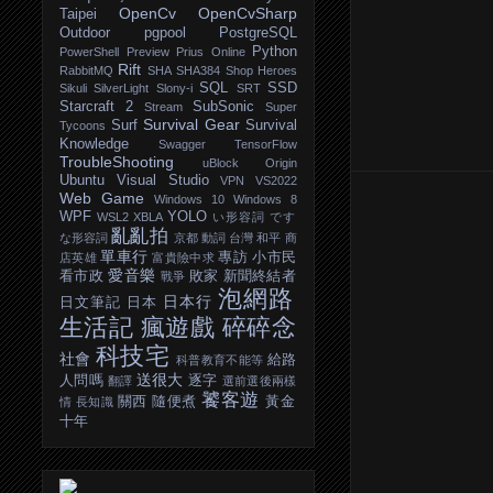
OpenCv
OpenCvSharp
Taipei
Outdoor
pgpool
PostgreSQL
Python
PowerShell
Preview
Prius Online
Rift
RabbitMQ
SHA
SHA384
Shop Heroes
SQL
SSD
Sikuli
SilverLight
Slony-i
SRT
Starcraft 2
SubSonic
Stream
Super
Survival Gear
Surf
Survival
Tycoons
Knowledge
Swagger
TensorFlow
TroubleShooting
uBlock Origin
Ubuntu
Visual Studio
VPN
VS2022
Web Game
Windows 10
Windows 8
WPF
YOLO
WSL2
XBLA
い形容詞
です
亂亂拍
な形容詞
京都
動詞
台灣
和平
商
單車行
專訪
小市民
店英雄
富貴險中求
愛音樂
看市政
敗家
新聞終結者
戰爭
泡網路
日本行
日文筆記
日本
生活記
瘋遊戲
碎碎念
科技宅
社會
給路
科普教育不能等
送很大
人問嗎
逐字
翻譯
選前選後兩樣
饕客遊
關西
隨便煮
黃金
情
長知識
十年