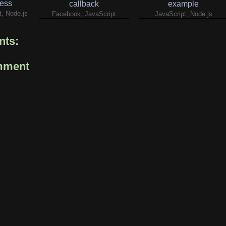
ess
callback
example
t, Node.js
Facebook, JavaScript
JavaScript, Node.js
ts:
mment