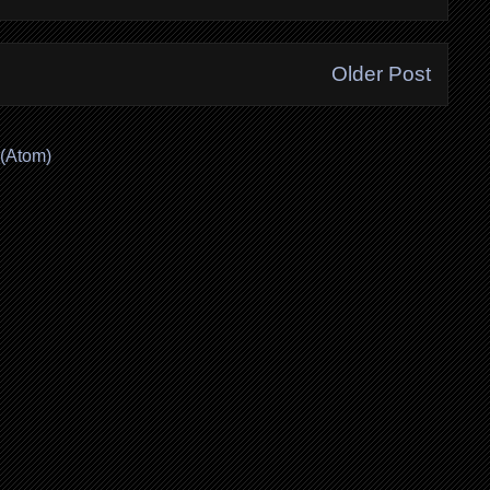
Older Post
(Atom)