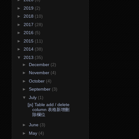
►
2019
(2)
►
2018
(10)
►
2017
(28)
►
2016
(5)
►
2015
(11)
►
2014
(38)
▼
2013
(35)
►
December
(2)
►
November
(4)
►
October
(4)
►
September
(3)
▼
July
(1)
[js] Table add / delete
column 表格新增刪
除欄位
►
June
(3)
►
May
(4)