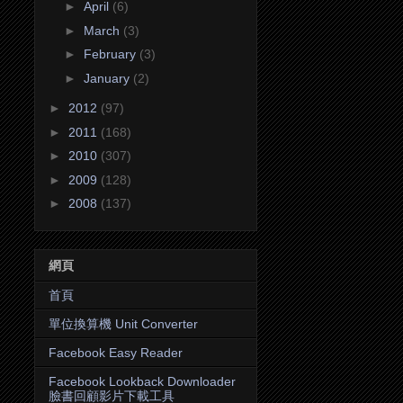
►
April
(6)
►
March
(3)
►
February
(3)
►
January
(2)
►
2012
(97)
►
2011
(168)
►
2010
(307)
►
2009
(128)
►
2008
(137)
網頁
首頁
單位換算機 Unit Converter
Facebook Easy Reader
Facebook Lookback Downloader
臉書回顧影片下載工具