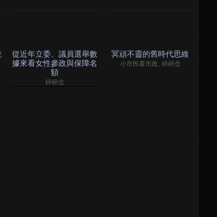
乾
從近年立委、議員選舉數
冥頑不靈的舊時代思維
據來看女性參政與保障名
小市民看市政, 碎碎念
額
碎碎念