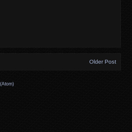
Older Post
(Atom)