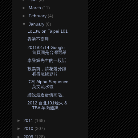
►
March
(11)
►
February
(4)
▼
January
(8)
LoL.tw on Taipei 101
香港不高興
2011/01/14 Google
首頁圖是台灣選舉
李登輝先生的一段話
投票前，請花幾分鐘
看看這段影片
[C#] Alpha Sequence
英文流水號
聽說最近蛋價高漲...
2012 台北101煙火 &
TBA 羊肉爐趴
►
2011
(168)
►
2010
(307)
►
2009
(128)