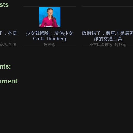
sts
平，不是
少女韓國瑜：環保少女
政府錯了，機車才是最
Greta Thunberg
淨的交通工具
碎碎念, 社會
碎碎念
小市民看市政, 碎碎念
ts:
mment