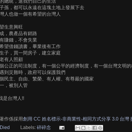
的總統，選我們自己的生活
子孫，都可以永遠在這塊土地上發展下去
灣人也做一個有希望的台灣人
望生意興旺
成，農產品有銷路
有賺錢，不會失業
希望借錢讀書，畢業後有工作
生子，買一間房子，建立家庭
老有人照顧
個公正的司法制度，有一個公平的經濟制度，有一個台灣文明的
遇到災難時，政府可以保護我們
個民主、自由、繁榮、有人權、有尊嚴的國家
一，被別人管
我是台灣人!!
著作係採用
創用 CC 姓名標示-非商業性-相同方式分享 3.0 台灣
Died
Labels:
碎碎念