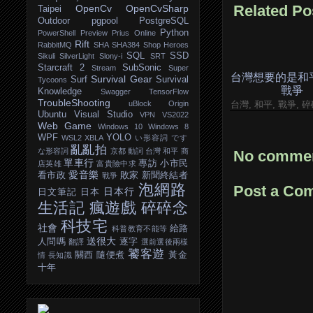
Related Po
OpenCv
OpenCvSharp
Taipei
Outdoor
pgpool
PostgreSQL
Python
PowerShell
Preview
Prius Online
Rift
RabbitMQ
SHA
SHA384
Shop Heroes
SQL
SSD
Sikuli
SilverLight
Slony-i
SRT
Starcraft 2
SubSonic
Stream
Super
台灣想要的是和
Survival Gear
Surf
Survival
Tycoons
戰爭
Knowledge
Swagger
TensorFlow
TroubleShooting
uBlock Origin
台灣, 和平, 戰爭, 
Ubuntu
Visual Studio
VPN
VS2022
Web Game
Windows 10
Windows 8
WPF
YOLO
WSL2
XBLA
い形容詞
です
亂亂拍
な形容詞
京都
動詞
台灣
和平
商
No commen
單車行
專訪
小市民
店英雄
富貴險中求
愛音樂
看市政
敗家
新聞終結者
戰爭
泡網路
Post a Co
日本行
日文筆記
日本
生活記
瘋遊戲
碎碎念
科技宅
社會
給路
科普教育不能等
送很大
人問嗎
逐字
翻譯
選前選後兩樣
饕客遊
關西
隨便煮
黃金
情
長知識
十年