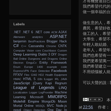
才有機會選自己
我們希望代代的
做一個幸福的台
做生意的人，希
Labels
農民，希望好收
.NET
.NET 6
.NET core
AJAX
ACM
做工的人，希望
ASP.NET
Alienware
analytics
大學生，希望不
benjemin
Blogger Hack
BestPractices
年輕人敢結婚、
C#
Cassandra
CNTK
C++
Chrome
老年人，希望年
Computer Vision
core
Couchbase
Custom
Deep Learning
Diablo 3
DIY
Dragon
我們也希望有一
Ball Online
Dungeons and Dragons Online
我們更希望萬一
Entity Framework
Electron
EmguCv
我們希望建立一
Enum
Europe 1400
example code
Facebook
ExpressVPN
Face Detection
不用煩惱被人統
FFXIV
Flex
GW2
HD2
Health Equipment
HTML 5
HMAC
i18n
ILogger
IRL
JAVA
可以大聲的說 : 
JavaScript
jQuery
Kapi Regnum
League of Legends
LINQ
Machine
Localization
Logger
LogProvider
MMORPG
Learning
Microsoft
本
Molehill Empire
Moon
MongoDb
Mortal Online
MVC
Node.js
MSSQL
at
22:56
作者：
nosql
One Day In
Object Detection