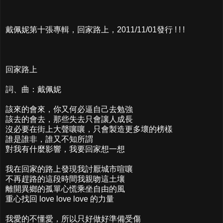
戴佩妮第十張專輯，回家路上，2011/11/01發行 ! ! !
回家路上
詞、曲：戴佩妮
該來的會來，你又何必逼自己去勉強
該去的會去，那些失去只會讓人成長
沒必要在街上大聲嚷嚷，只會製造更多壞的榜樣
誰是誰非，誰又不知所謂
對我有什麼影響，我要回家想一想
我在回家的路上發現我討厭城市喧嚷
不再趕路的這段時間我親吻這土壤
離開異鄉的孤單心慌乘坐自由的風
重心找回 love love love 的力量
我愛的不懂愛，所以只好做好準備受傷