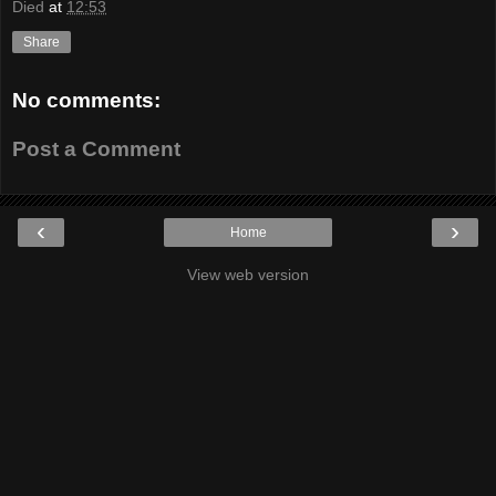
Died
at
12:53
Share
No comments:
Post a Comment
‹
›
Home
View web version