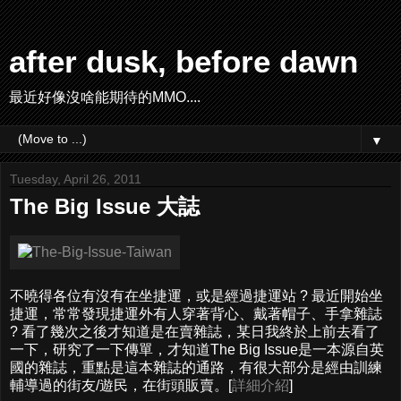
after dusk, before dawn
最近好像沒啥能期待的MMO....
▼
Tuesday, April 26, 2011
The Big Issue 大誌
不曉得各位有沒有在坐捷運，或是經過捷運站 ? 最近開始坐
捷運，常常發現捷運外有人穿著背心、戴著帽子、手拿雜誌
? 看了幾次之後才知道是在賣雜誌，某日我終於上前去看了
一下，研究了一下傳單，才知道The Big Issue是一本源自英
國的雜誌，重點是這本雜誌的通路，有很大部分是經由訓練
輔導過的街友/遊民，在街頭販賣。[
詳細介紹
]