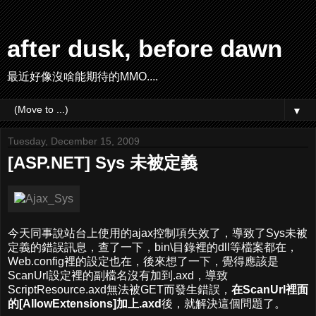
after dusk, before dawn
最近好像沒啥能期待的MMO....
▼
Tuesday, December 15, 2009
[ASP.NET] Sys 未被定義
今天同事說站台上使用的ajax控制項失效了，導致了Sys未被
定義的錯誤訊息，查了一下，bin\目錄裡的dll等檔案都在，
Web.config裡的設定也在，後來想了一下，覺得應該是
ScanUrl設定裡的副檔名沒有加到.axd，導致
ScriptResource.axd無法被GET而發生錯誤，
在ScanUrl裡面
的[AllowExtensions]加上.axd
後，就解決這個問題了。