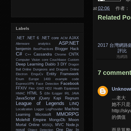
at
02:06
作者：
Related Po
Labels
.NET
.NET 6
.NET core
AJAX
ACM
ASP.NET
Alienware
analytics
2017 台灣網
benjemin
Blogger Hack
BestPractices
評比
C#
Cassandra
CNTK
C++
Chrome
泡網路
Computer Vision
core
Couchbase
Custom
Deep Learning
Diablo 3
DIY
Dragon
Ball Online
Dungeons and Dragons Online
7 comment
Entity Framework
Electron
EmguCv
Enum
Europe 1400
example code
Facebook
ExpressVPN
Face Detection
FFXIV
Flex
GW2
HD2
Health Equipment
Unknow
HTML 5
HMAC
i18n
ILogger
IRL
JAVA
....老大
JavaScript
jQuery
Kapi Regnum
League of Legends
LINQ
她不只是
Machine
Localization
Logger
LogProvider
http://sk
MMORPG
Learning
Microsoft
的價值
Molehill Empire
Moon
MongoDb
Mortal Online
MVC
Node.js
MSSQL
而是算整
nosql
One Day In
Object Detection