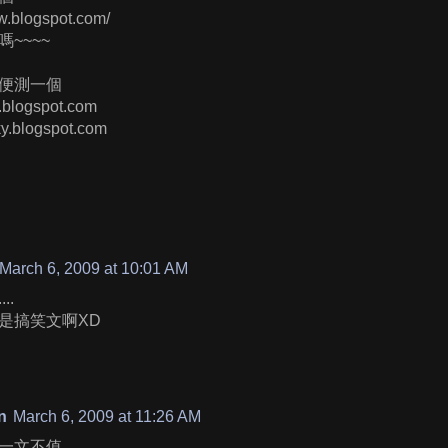
w.blogspot.com/
~~~~
便測一個
ol.blogspot.com
cky.blogspot.com
March 6, 2009 at 10:01 AM
..
是搞笑文啊XD
n
March 6, 2009 at 11:26 AM
文不值....