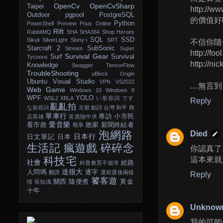
OpenCv
OpenCvSharp
Taipei
http://ww
Outdoor
pgpool
PostgreSQL
的價值好嗎
Python
PowerShell
Preview
Prius Online
Rift
RabbitMQ
SHA
SHA384
Shop Heroes
SQL
SSD
Sikuli
SilverLight
Slony-i
SRT
不信你隨
Starcraft 2
SubSonic
Stream
Super
http://fo
Survival Gear
Surf
Survival
Tycoons
http://ni
Knowledge
Swagger
TensorFlow
TroubleShooting
uBlock Origin
Ubuntu
Visual Studio
VPN
VS2022
....無言到
Web Game
Windows 10
Windows 8
WPF
YOLO
WSL2
XBLA
い形容詞
です
Reply
亂亂拍
な形容詞
京都
動詞
台灣
和平
商
單車行
專訪
小市民
店英雄
富貴險中求
愛音樂
看市政
敗家
新聞終結者
戰爭
泡網路
Died
日本行
日文筆記
日本
生活記
瘋遊戲
碎碎念
你認真了..
科技宅
這本來就
社會
給路
科普教育不能等
送很大
人問嗎
逐字
翻譯
選前選後兩樣
Reply
饕客遊
關西
隨便煮
黃金
情
長知識
十年
Unknow
我的可能一