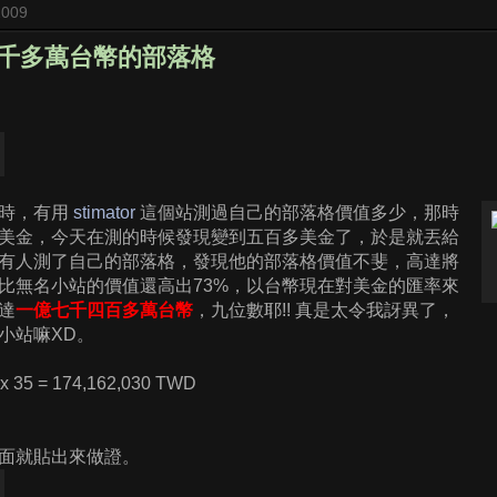
2009
千多萬台幣的部落格
址時，有用
stimator
這個站測過自己的部落格價值多少，那時
美金，今天在測的時候發現變到五百多美金了，於是就丟給
有人測了自己的部落格，發現他的部落格價值不斐，高達將
比無名小站的價值還高出73%，以台幣現在對美金的匯率來
達
一億七千四百多萬台幣
，九位數耶!! 真是太令我訝異了，
小站嘛XD。
x 35 = 174,162,030 TWD
面就貼出來做證。