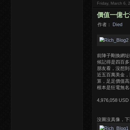
Friday, March 6, 
價值一億七
作者：
Died
前陣子剛換網
候記得是四百多
朋友看，沒想到
近五百萬美金，
算，足足價值高
根本是狂電無名
4,976,058 USD 
沒圖沒真像，下