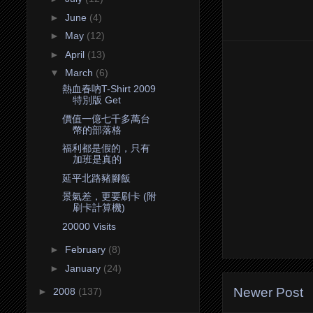
►
June
(4)
►
May
(12)
►
April
(13)
▼
March
(6)
熱血春吶T-Shirt 2009
特別版 Get
價值一億七千多萬台
幣的部落格
福利都是假的，只有
加班是真的
延平北路豬腳飯
景氣差，更要刷卡 (附
刷卡計算機)
20000 Visits
►
February
(8)
►
January
(24)
Newer Post
►
2008
(137)