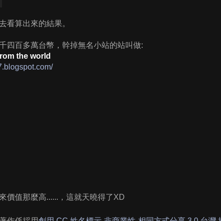
去看算出來的結果。
千四百多萬台幣，幹掉無名小站的站叫做:
rom the world
17.blogspot.com/
價值那麼高......，這就天曉得了XD
著作係採用
創用 CC 姓名標示-非商業性-相同方式分享 3.0 台灣