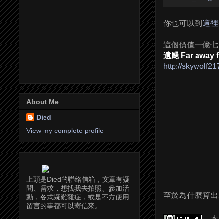
你也可以到
這裡
這個價值一億七
遠颺 Far away f
http://skywolf2
About Me
Died
View my complete profile
上頭是Died的聯絡信箱，文章有疑
問、需求，想找我去拍照、參加活
至於為什麼算出來
動，各式疑難雜症，或是不方便用
留言的事都可以寄信來。
本