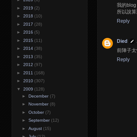
我的blog
►
2019
(2)
所以說算到
►
2018
(10)
Reply
►
2017
(28)
►
2016
(5)
►
2015
(11)
Died
►
2014
(38)
前陣子太
►
2013
(35)
Reply
►
2012
(97)
►
2011
(168)
►
2010
(307)
▼
2009
(128)
►
December
(7)
►
November
(8)
►
October
(7)
►
September
(12)
►
August
(15)
►
July
(12)