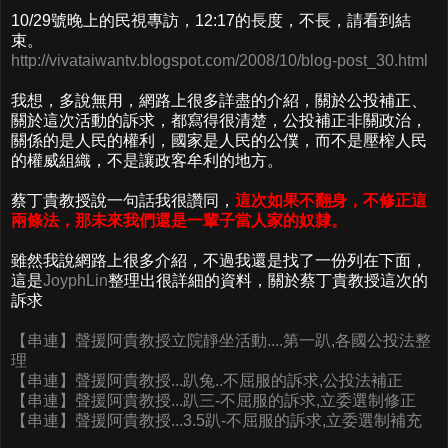
10/29號晚上的民視專訪，12:17的長度，不長，請看到結
束。
http://vivataiwantv.blogspot.com/2008/10/blog-post_30.html
我想，多說無用，網路上很多詳盡的介紹，關於公投補正、
關於這次活動的訴求，都寫得很清楚，公投補正非關政治，
關係的是人民的權利，國家是人民的公僕，而不是壓榨人民
的權威組織，不是讓政客牟利的地方。
蔡丁貴教授說一句話我很讚同，
這次如果不翻身，不修正這
兩條法，那未來我們還是一輩子當人家的奴隸。
雖然我說網路上很多介紹，不過我還是找了一份列在下面，
這是
JoyphLin
整理出很詳細的資料，關於蔡丁貴教授這次的
訴求
【串連】聲援阿貴教授立院靜坐活動....第一趴,各國公投法整
理
【串連】聲援阿貴教授...趴兔..不屈服的訴求,公投法補正
【串連】聲援阿貴教授...趴三-不屈服的訴求,立委選制修正
【串連】聲援阿貴教授...3.5趴-不屈服的訴求,立委選制補充