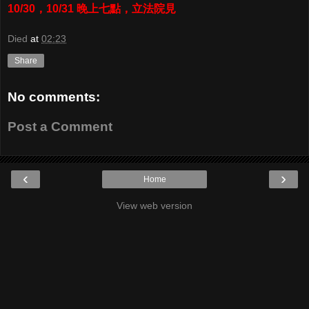
10/30，10/31 晚上七點，立法院見
Died
at
02:23
Share
No comments:
Post a Comment
‹
›
Home
View web version