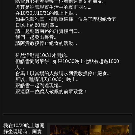
皓雪真心的希望每一位看到這篇文的朋友..
尤其是皓雪現實生活中的真正朋友...
在10/30與10/31的晚上七點...
如果你跟皓雪一樣敬重這樣一位為了理想絕食五
日以上的60歲前輩...
請一起到濟南路的群賢樓門口...
我們一起發出聲音...
請阿貴教授停止絕食的活動...
雖然活動是10/31才開始...
但皓雪問過酥餅 , 如果10/30晚上七點有超過1000
人...
會馬上以當場的人數請求阿貴教授停止絕食...
所以 , 還請明天(10/30）晚上...
跟皓雪一起到達現場...
跟這麼一位讓人敬佩的前輩致意！
我在10/29晚上離開
靜坐現場時，阿貴