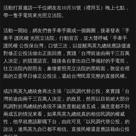
活動打算邀請一千位網友在10月31號（禮拜五）晚上七點，
帶一隻手電筒來光照立法院。
活動一開始，網友們會手牽手圍成一個圓圈，接著發表「手
牽手 護民權 光照立法院」行動宣言，並大聲呼喊「手牽手
護民權 公投保台灣」口號三次，以提醒馬英九總統應該儘速
對修正公投法做出正面回應，實踐「台灣前途由兩千三百萬
人決定」的競選諾言。隨後各自拿出自己準備好的手電筒，
往立法院內部照去，象徵要照亮立法院的黑暗面，敦促在裡
面的立委早日修正公投法，還給台灣民眾完整的直接民權。
或許馬英九總統會再次主張「以民調代替公投」來實踐「台
灣前途由兩千三百萬人決定」的政見，然而以目前絕大部分
民調對於馬總統的表現不滿意度都超過五成，滿意度都不到
兩成五的情況來看，如果馬英九總統真的相信民調的權威
性，他早就應該辭職下台，由此可見「以民調代替公投」的
說法，連馬英九自己都不相信。直接民權還是應該藉由公投